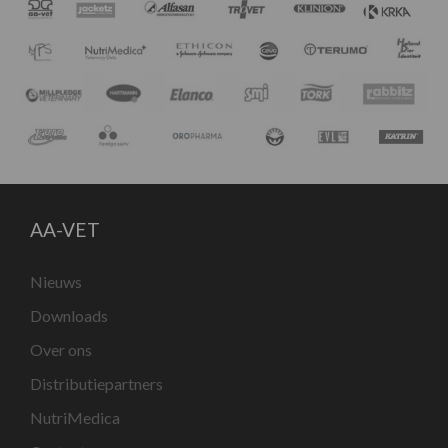
AA-VET
Nieuws
Downloads
Over ons
Distributiepartners
NutriMedica