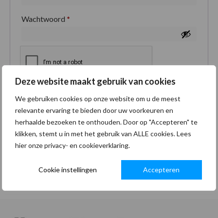
Wachtwoord
*
Deze website maakt gebruik van cookies
Je persoonlijke gegevens worden gebruikt om je
We gebruiken cookies op onze website om u de meest
ervaring op deze site te ondersteunen, om toegang
relevante ervaring te bieden door uw voorkeuren en
tot je account te beheren en voor andere doeleinden
herhaalde bezoeken te onthouden. Door op "Accepteren" te
zoals omschreven in onze
privacybeleid
.
klikken, stemt u in met het gebruik van ALLE cookies. Lees
hier onze privacy- en cookieverklaring.
Registreren
Cookie instellingen
Accepteren