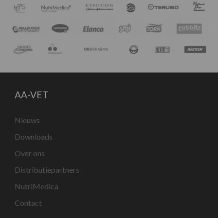
AA-VET
Nieuws
Downloads
Over ons
Distributiepartners
NutriMedica
Contact