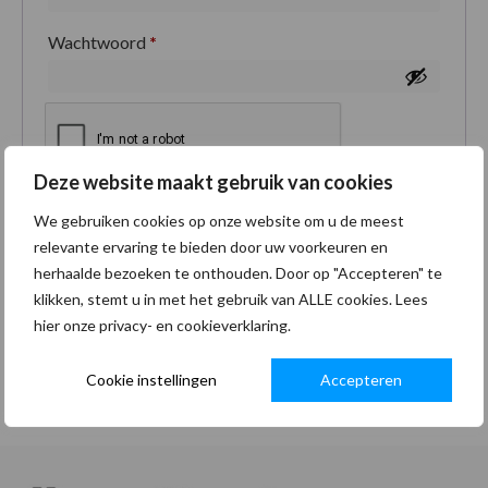
Wachtwoord
*
Deze website maakt gebruik van cookies
Je persoonlijke gegevens worden gebruikt om je
We gebruiken cookies op onze website om u de meest
ervaring op deze site te ondersteunen, om toegang
relevante ervaring te bieden door uw voorkeuren en
tot je account te beheren en voor andere doeleinden
herhaalde bezoeken te onthouden. Door op "Accepteren" te
zoals omschreven in onze
privacybeleid
.
klikken, stemt u in met het gebruik van ALLE cookies. Lees
hier onze privacy- en cookieverklaring.
Registreren
Cookie instellingen
Accepteren