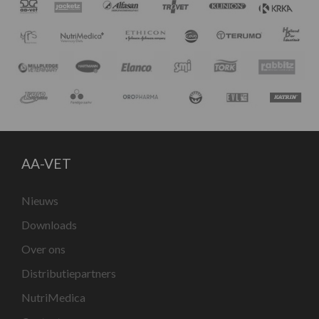
AA-VET
Nieuws
Downloads
Over ons
Distributiepartners
NutriMedica