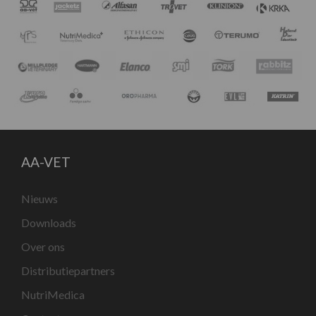
AA-VET
Nieuws
Downloads
Over ons
Distributiepartners
NutriMedica