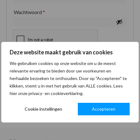
Wachtwoord
*
Deze website maakt gebruik van cookies
Je persoonlijke gegevens worden gebruikt om je
We gebruiken cookies op onze website om u de meest
ervaring op deze site te ondersteunen, om toegang
relevante ervaring te bieden door uw voorkeuren en
tot je account te beheren en voor andere doeleinden
herhaalde bezoeken te onthouden. Door op "Accepteren" te
zoals omschreven in onze
privacybeleid
.
klikken, stemt u in met het gebruik van ALLE cookies. Lees
hier onze privacy- en cookieverklaring.
Registreren
Cookie instellingen
Accepteren