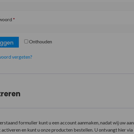
woord
*
Onthouden
oggen
oord vergeten?
treren
erstaand formulier kunt u een account aanmaken, nadat wij uw aa
activeren en kunt u onze producten bestellen. U ontvangt hier via e