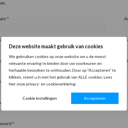
en.
aam
*
A
fsnaam
*
A
Deze website maakt gebruik van cookies
We gebruiken cookies op onze website om u de meest
ode
*
P
relevante ervaring te bieden door uw voorkeuren en
herhaalde bezoeken te onthouden. Door op "Accepteren" te
klikken, stemt u in met het gebruik van ALLE cookies. Lees
on
*
hier onze privacy- en cookieverklaring.
Cookie instellingen
Accepteren
adres
*
woord
*