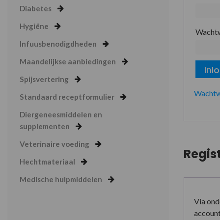
Diabetes
Hygiëne
Wacht
Infuusbenodigdheden
Maandelijkse aanbiedingen
Inl
Spijsvertering
Wachtw
Standaard receptformulier
Diergeneesmiddelen en
supplementen
Veterinaire voeding
Regis
Hechtmateriaal
Medische hulpmiddelen
Via ond
account 