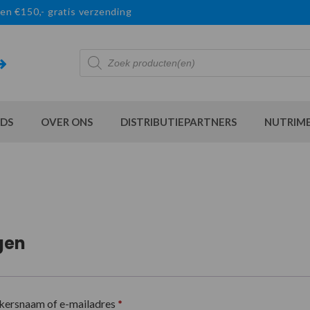
en €150,- gratis verzending
Producten
zoeken
DS
OVER ONS
DISTRIBUTIEPARTNERS
NUTRIM
gen
kersnaam of e-mailadres
*