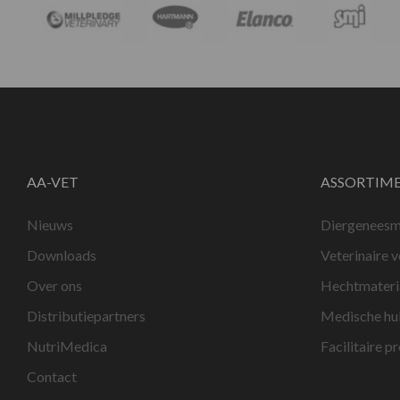
AA-VET
ASSORTIM
Nieuws
Diergeneesm
Downloads
Veterinaire 
Over ons
Hechtmateri
Distributiepartners
Medische hu
NutriMedica
Facilitaire p
Contact