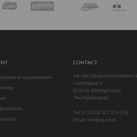
ENT
CONTACT
AA-Vet Diergeneesmiddelen N
iddelen en supplementen
Loofklapper 6
voeding
8256 SL Biddinghuizen
The Netherlands
aal
lpmiddelen
Tel:
(+31) (0) 321 32 63 16
roducten
Email:
info@aavet.nl