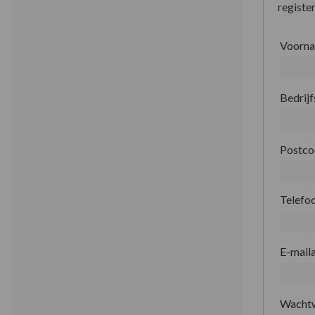
register
Voorn
Bedrij
Postc
Telefo
E-mail
Wacht