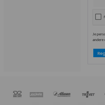
Je pers
andere 
Reg