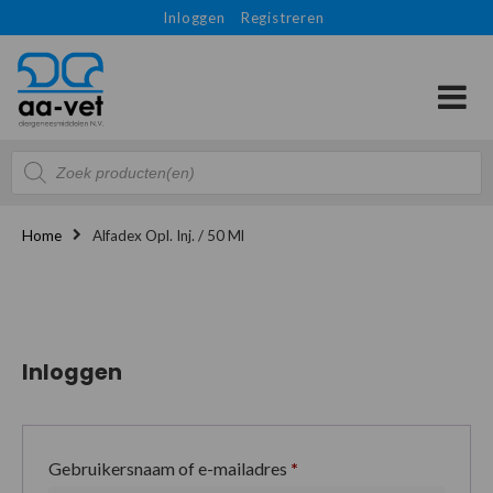
Inloggen
Registreren
Producten
zoeken
Home
Alfadex Opl. Inj. / 50 Ml
Inloggen
Gebruikersnaam of e-mailadres
*