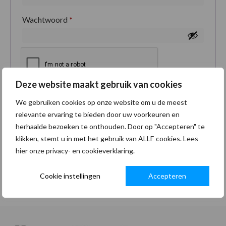
Wachtwoord
*
Deze website maakt gebruik van cookies
Je persoonlijke gegevens worden gebruikt om je
We gebruiken cookies op onze website om u de meest
ervaring op deze site te ondersteunen, om toegang
relevante ervaring te bieden door uw voorkeuren en
tot je account te beheren en voor andere doeleinden
herhaalde bezoeken te onthouden. Door op "Accepteren" te
zoals omschreven in onze
privacybeleid
.
klikken, stemt u in met het gebruik van ALLE cookies. Lees
hier onze privacy- en cookieverklaring.
Registreren
Cookie instellingen
Accepteren