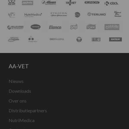
AA-VET
Nieuws
Downloads
Over ons
Distributiepartners
NutriMedica