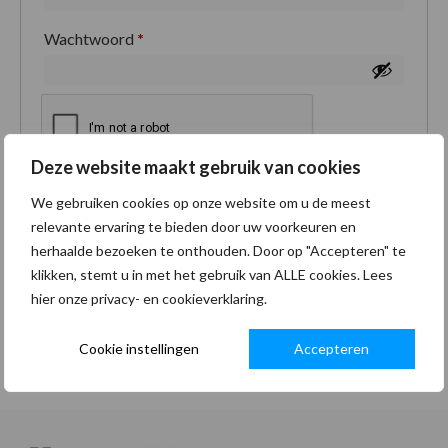
Wachtwoord
*
Deze website maakt gebruik van cookies
Je persoonlijke gegevens worden gebruikt om je
We gebruiken cookies op onze website om u de meest
ervaring op deze site te ondersteunen, om toegang
relevante ervaring te bieden door uw voorkeuren en
tot je account te beheren en voor andere doeleinden
herhaalde bezoeken te onthouden. Door op "Accepteren" te
zoals omschreven in onze
privacybeleid
.
klikken, stemt u in met het gebruik van ALLE cookies. Lees
hier onze privacy- en cookieverklaring.
Registreren
Cookie instellingen
Accepteren