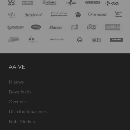
AA-VET
Nieuws
Downloads
Over ons
Distributiepartners
NutriMedica