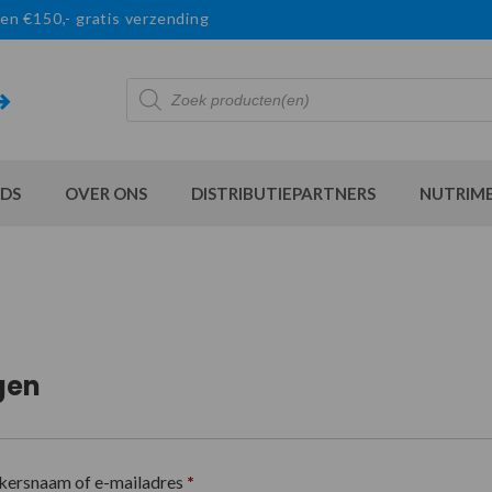
en €150,- gratis verzending
Producten
zoeken
DS
OVER ONS
DISTRIBUTIEPARTNERS
NUTRIM
gen
kersnaam of e-mailadres
*