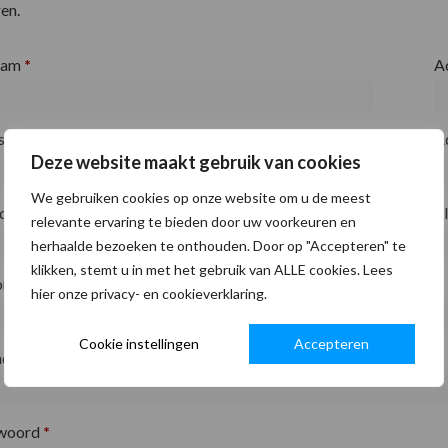
en.
aam
*
A
fsnaam
*
A
Deze website maakt gebruik van cookies
We gebruiken cookies op onze website om u de meest
ode
*
P
relevante ervaring te bieden door uw voorkeuren en
herhaalde bezoeken te onthouden. Door op "Accepteren" te
klikken, stemt u in met het gebruik van ALLE cookies. Lees
on
*
hier onze privacy- en cookieverklaring.
Cookie instellingen
Accepteren
adres
*
woord
*