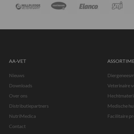
AA-VET
ASSORTIM
Nieuws
Diergeneesm
Downloads
Veterinaire 
Over ons
Hechtmateri
Distributiepartners
Medische hu
NutriMedica
Facilitaire p
Contact