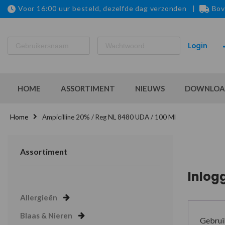
Voor 16:00 uur besteld, dezelfde dag verzonden |
Bov
HOME
ASSORTIMENT
NIEUWS
DOWNLOA
Home
Ampicilline 20% / Reg NL 8480 UDA / 100 Ml
Assortiment
Inlog
Allergieën
Blaas & Nieren
Gebrui