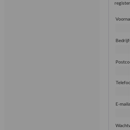
register
Voorn
Bedrij
Postc
Telefo
E-mail
Wacht