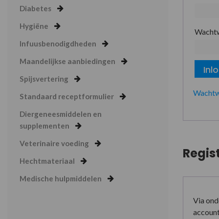
Diabetes
Hygiëne
Wacht
Infuusbenodigdheden
Maandelijkse aanbiedingen
Inl
Spijsvertering
Wachtw
Standaard receptformulier
Diergeneesmiddelen en
supplementen
Veterinaire voeding
Regis
Hechtmateriaal
Medische hulpmiddelen
Via ond
account 