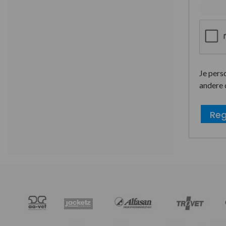
Je pers
andere 
Reg