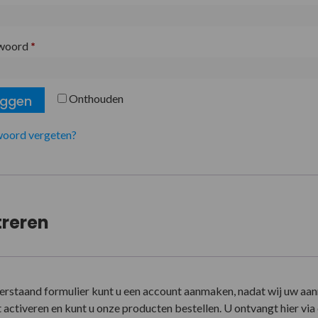
woord
*
Onthouden
oggen
oord vergeten?
treren
erstaand formulier kunt u een account aanmaken, nadat wij uw aa
activeren en kunt u onze producten bestellen. U ontvangt hier via e