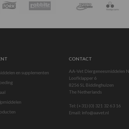
ENT
CONTACT
AA-Vet Diergeneesmiddelen N
iddelen en supplementen
Loofklapper 6
voeding
8256 SL Biddinghuizen
The Netherlands
aal
lpmiddelen
Tel:
(+31) (0) 321 32 63 16
roducten
Email:
info@aavet.nl