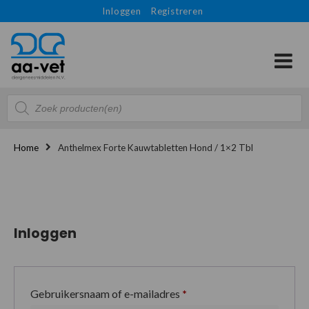
Inloggen
Registreren
Producten
zoeken
Home
Anthelmex Forte Kauwtabletten Hond / 1×2 Tbl
Inloggen
Gebruikersnaam of e-mailadres
*