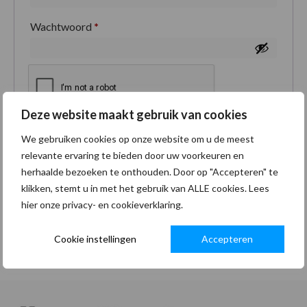
Wachtwoord
*
Deze website maakt gebruik van cookies
Je persoonlijke gegevens worden gebruikt om je
We gebruiken cookies op onze website om u de meest
ervaring op deze site te ondersteunen, om toegang
relevante ervaring te bieden door uw voorkeuren en
tot je account te beheren en voor andere doeleinden
herhaalde bezoeken te onthouden. Door op "Accepteren" te
zoals omschreven in onze
privacybeleid
.
klikken, stemt u in met het gebruik van ALLE cookies. Lees
hier onze privacy- en cookieverklaring.
Registreren
Cookie instellingen
Accepteren