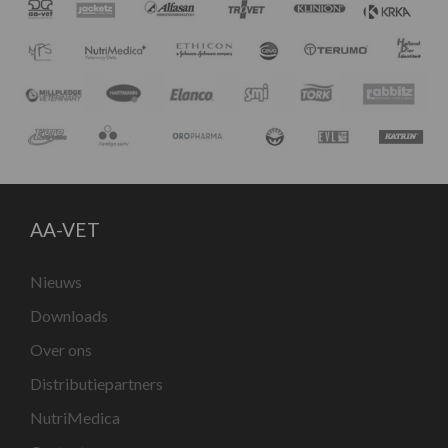
AA-VET
Nieuws
Downloads
Over ons
Distributiepartners
NutriMedica