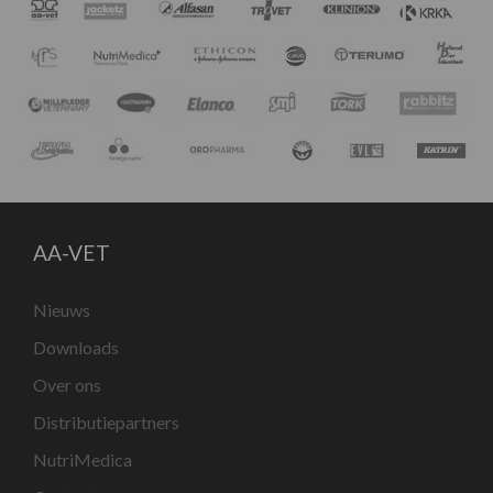
AA-VET
Nieuws
Downloads
Over ons
Distributiepartners
NutriMedica