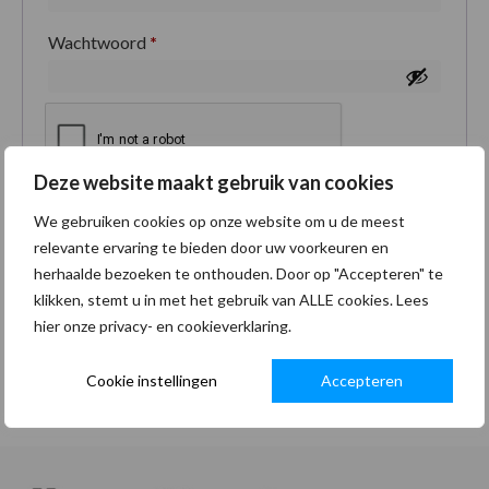
Wachtwoord
*
Deze website maakt gebruik van cookies
Je persoonlijke gegevens worden gebruikt om je
We gebruiken cookies op onze website om u de meest
ervaring op deze site te ondersteunen, om toegang
relevante ervaring te bieden door uw voorkeuren en
tot je account te beheren en voor andere doeleinden
herhaalde bezoeken te onthouden. Door op "Accepteren" te
zoals omschreven in onze
privacybeleid
.
klikken, stemt u in met het gebruik van ALLE cookies. Lees
hier onze privacy- en cookieverklaring.
Registreren
Cookie instellingen
Accepteren