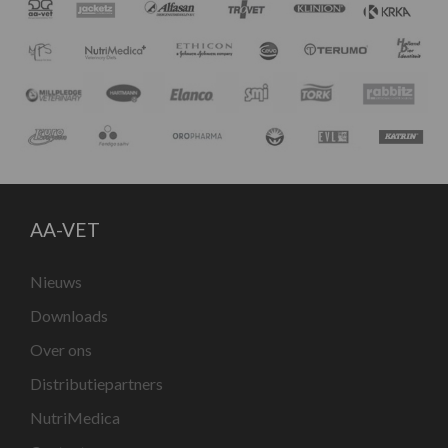
AA-VET
Nieuws
Downloads
Over ons
Distributiepartners
NutriMedica