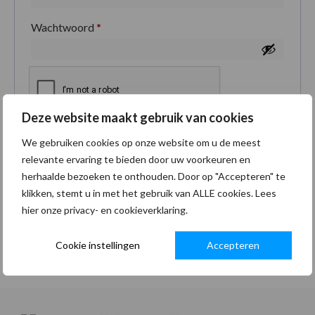
Wachtwoord
*
Deze website maakt gebruik van cookies
Je persoonlijke gegevens worden gebruikt om je
We gebruiken cookies op onze website om u de meest
ervaring op deze site te ondersteunen, om toegang
relevante ervaring te bieden door uw voorkeuren en
tot je account te beheren en voor andere doeleinden
herhaalde bezoeken te onthouden. Door op "Accepteren" te
zoals omschreven in onze
privacybeleid
.
klikken, stemt u in met het gebruik van ALLE cookies. Lees
hier onze privacy- en cookieverklaring.
Registreren
Cookie instellingen
Accepteren