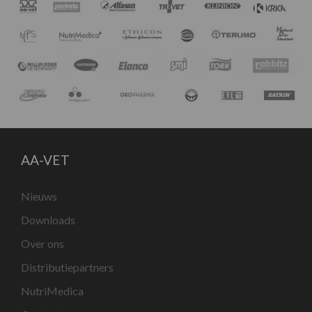
AA-VET
Nieuws
Downloads
Over ons
Distributiepartners
NutriMedica