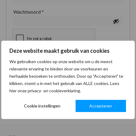
Wachtwoord
*
Deze website maakt gebruik van cookies
Je persoonlijke gegevens worden gebruikt om je
We gebruiken cookies op onze website om u de meest
ervaring op deze site te ondersteunen, om toegang
relevante ervaring te bieden door uw voorkeuren en
tot je account te beheren en voor andere doeleinden
herhaalde bezoeken te onthouden. Door op "Accepteren" te
zoals omschreven in onze
privacybeleid
.
klikken, stemt u in met het gebruik van ALLE cookies. Lees
hier onze privacy- en cookieverklaring.
Registreren
Cookie instellingen
Accepteren