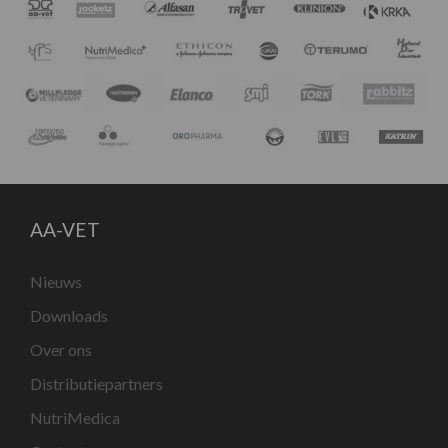
AA-VET
Nieuws
Downloads
Over ons
Distributiepartners
NutriMedica