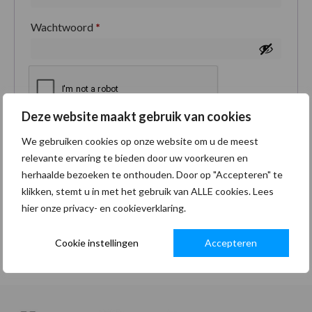
Wachtwoord
*
Deze website maakt gebruik van cookies
Je persoonlijke gegevens worden gebruikt om je
We gebruiken cookies op onze website om u de meest
ervaring op deze site te ondersteunen, om toegang
relevante ervaring te bieden door uw voorkeuren en
tot je account te beheren en voor andere doeleinden
herhaalde bezoeken te onthouden. Door op "Accepteren" te
zoals omschreven in onze
privacybeleid
.
klikken, stemt u in met het gebruik van ALLE cookies. Lees
hier onze privacy- en cookieverklaring.
Registreren
Cookie instellingen
Accepteren