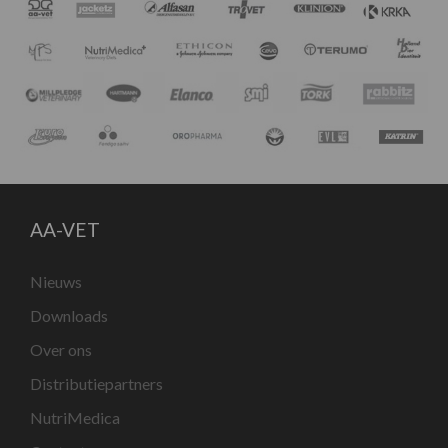
AA-VET
Nieuws
Downloads
Over ons
Distributiepartners
NutriMedica