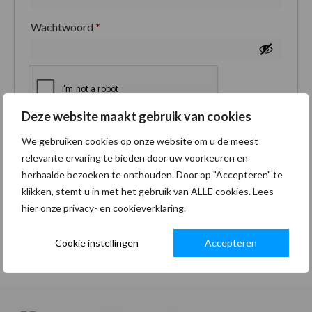
Wachtwoord
*
Deze website maakt gebruik van cookies
Je persoonlijke gegevens worden gebruikt om je
We gebruiken cookies op onze website om u de meest
ervaring op deze site te ondersteunen, om toegang
relevante ervaring te bieden door uw voorkeuren en
tot je account te beheren en voor andere doeleinden
herhaalde bezoeken te onthouden. Door op "Accepteren" te
zoals omschreven in onze
privacybeleid
.
klikken, stemt u in met het gebruik van ALLE cookies. Lees
hier onze privacy- en cookieverklaring.
Registreren
Cookie instellingen
Accepteren