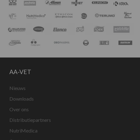
AA-VET
Nieuws
Downloads
Over ons
Distributiepartners
NutriMedica