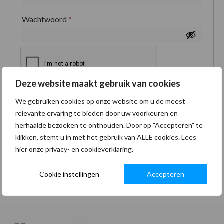
Wachtwoord
*
Deze website maakt gebruik van cookies
Je persoonlijke gegevens worden gebruikt om je
We gebruiken cookies op onze website om u de meest
ervaring op deze site te ondersteunen, om toegang
relevante ervaring te bieden door uw voorkeuren en
tot je account te beheren en voor andere doeleinden
herhaalde bezoeken te onthouden. Door op "Accepteren" te
zoals omschreven in onze
privacybeleid
.
klikken, stemt u in met het gebruik van ALLE cookies. Lees
hier onze privacy- en cookieverklaring.
Registreren
Cookie instellingen
Accepteren