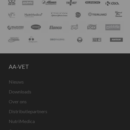
AA-VET
Nieuws
Downloads
Over ons
Distributiepartners
NutriMedica