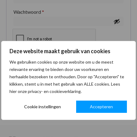
Wachtwoord
*
Deze website maakt gebruik van cookies
Je persoonlijke gegevens worden gebruikt om je
We gebruiken cookies op onze website om u de meest
ervaring op deze site te ondersteunen, om toegang
relevante ervaring te bieden door uw voorkeuren en
tot je account te beheren en voor andere doeleinden
herhaalde bezoeken te onthouden. Door op "Accepteren" te
zoals omschreven in onze
privacybeleid
.
klikken, stemt u in met het gebruik van ALLE cookies. Lees
hier onze privacy- en cookieverklaring.
Registreren
Cookie instellingen
Accepteren