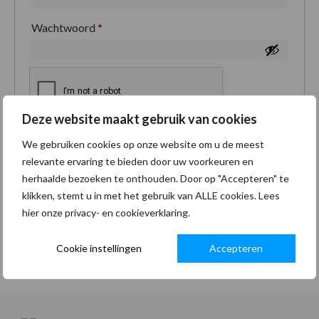
Wachtwoord
*
Deze website maakt gebruik van cookies
Je persoonlijke gegevens worden gebruikt om je
We gebruiken cookies op onze website om u de meest
ervaring op deze site te ondersteunen, om toegang
relevante ervaring te bieden door uw voorkeuren en
tot je account te beheren en voor andere doeleinden
herhaalde bezoeken te onthouden. Door op "Accepteren" te
zoals omschreven in onze
privacybeleid
.
klikken, stemt u in met het gebruik van ALLE cookies. Lees
hier onze privacy- en cookieverklaring.
Registreren
Cookie instellingen
Accepteren