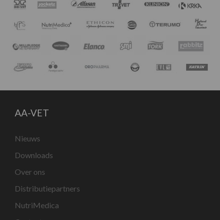
AA-VET
Nieuws
Downloads
Over ons
Distributiepartners
NutriMedica