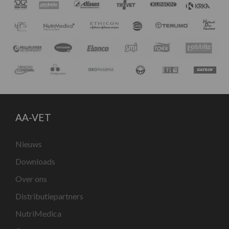
AA-VET
Nieuws
Downloads
Over ons
Distributiepartners
NutriMedica