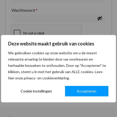
Wachtwoord
*
Deze website maakt gebruik van cookies
Je persoonlijke gegevens worden gebruikt om je
We gebruiken cookies op onze website om u de meest
ervaring op deze site te ondersteunen, om toegang
relevante ervaring te bieden door uw voorkeuren en
tot je account te beheren en voor andere doeleinden
herhaalde bezoeken te onthouden. Door op "Accepteren" te
zoals omschreven in onze
privacybeleid
.
klikken, stemt u in met het gebruik van ALLE cookies. Lees
hier onze privacy- en cookieverklaring.
Registreren
Cookie instellingen
Accepteren