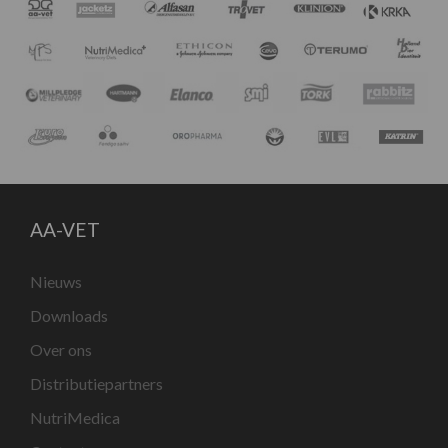
AA-VET
Nieuws
Downloads
Over ons
Distributiepartners
NutriMedica