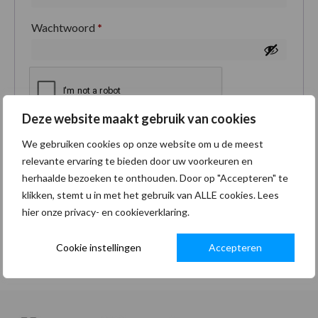
Wachtwoord
*
Deze website maakt gebruik van cookies
Je persoonlijke gegevens worden gebruikt om je
We gebruiken cookies op onze website om u de meest
ervaring op deze site te ondersteunen, om toegang
relevante ervaring te bieden door uw voorkeuren en
tot je account te beheren en voor andere doeleinden
herhaalde bezoeken te onthouden. Door op "Accepteren" te
zoals omschreven in onze
privacybeleid
.
klikken, stemt u in met het gebruik van ALLE cookies. Lees
hier onze privacy- en cookieverklaring.
Registreren
Cookie instellingen
Accepteren