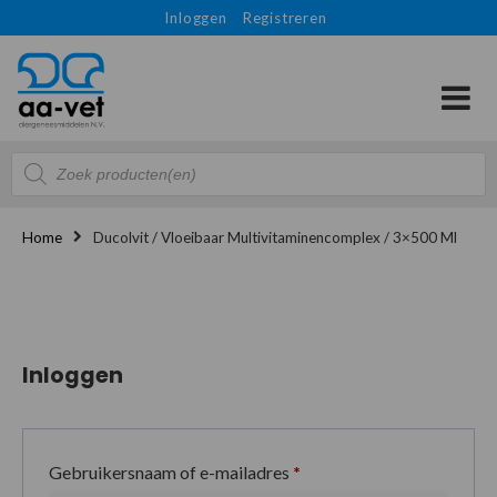
Inloggen
Registreren
Producten
zoeken
Home
Ducolvit / Vloeibaar Multivitaminencomplex / 3×500 Ml
Inloggen
Gebruikersnaam of e-mailadres
*