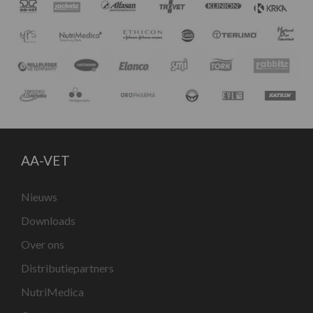
AA-VET
Nieuws
Downloads
Over ons
Distributiepartners
NutriMedica