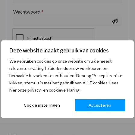
Wachtwoord
*
Deze website maakt gebruik van cookies
Je persoonlijke gegevens worden gebruikt om je
We gebruiken cookies op onze website om u de meest
ervaring op deze site te ondersteunen, om toegang
relevante ervaring te bieden door uw voorkeuren en
tot je account te beheren en voor andere doeleinden
herhaalde bezoeken te onthouden. Door op "Accepteren" te
zoals omschreven in onze
privacybeleid
.
klikken, stemt u in met het gebruik van ALLE cookies. Lees
hier onze privacy- en cookieverklaring.
Registreren
Cookie instellingen
Accepteren