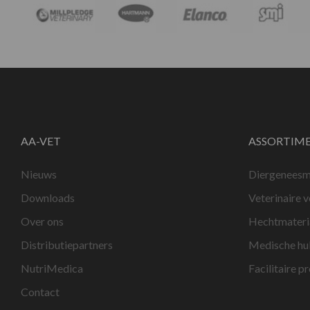
AA-VET
ASSORTIM
Nieuws
Diergeneesm
Downloads
Veterinaire 
Over ons
Hechtmateri
Distributiepartners
Medische hu
NutriMedica
Facilitaire p
Contact