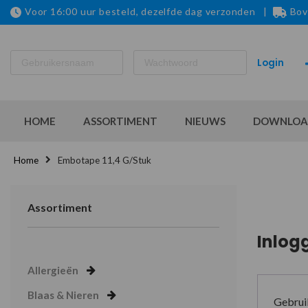
Voor 16:00 uur besteld, dezelfde dag verzonden |
Bov
HOME
ASSORTIMENT
NIEUWS
DOWNLOA
Home
Embotape 11,4 G/stuk
Assortiment
Inlog
Allergieën
Blaas & Nieren
Gebrui