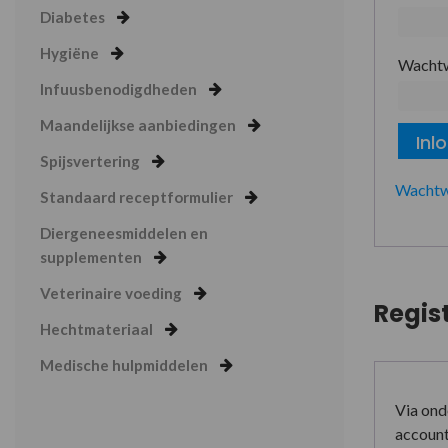
Diabetes
Hygiëne
Wacht
Infuusbenodigdheden
Maandelijkse aanbiedingen
Inl
Spijsvertering
Wachtw
Standaard receptformulier
Diergeneesmiddelen en
supplementen
Veterinaire voeding
Regis
Hechtmateriaal
Medische hulpmiddelen
Via ond
account 