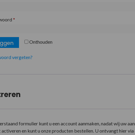
woord
*
Onthouden
oggen
oord vergeten?
treren
erstaand formulier kunt u een account aanmaken, nadat wij uw aa
activeren en kunt u onze producten bestellen. U ontvangt hier via e