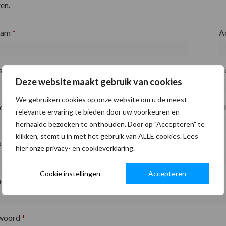
en.
aam
*
A
fsnaam
*
A
Deze website maakt gebruik van cookies
We gebruiken cookies op onze website om u de meest
ode
*
P
relevante ervaring te bieden door uw voorkeuren en
herhaalde bezoeken te onthouden. Door op "Accepteren" te
klikken, stemt u in met het gebruik van ALLE cookies. Lees
on
*
hier onze privacy- en cookieverklaring.
Cookie instellingen
Accepteren
adres
*
woord
*