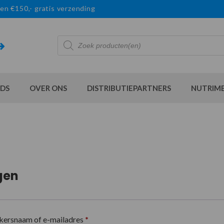
en €150,- gratis verzending
Producten
zoeken
DS
OVER ONS
DISTRIBUTIEPARTNERS
NUTRIM
gen
kersnaam of e-mailadres
*