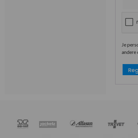
Je pers
andere 
Reg