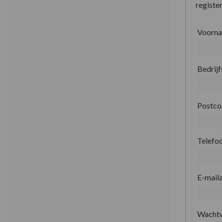
register
Voorn
Bedrij
Postc
Telefo
E-mail
Wacht