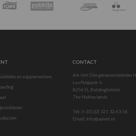
ENT
CONTACT
AA-Vet Diergeneesmiddelen N
iddelen en supplementen
Loofklapper 6
voeding
8256 SL Biddinghuizen
The Netherlands
aal
lpmiddelen
Tel:
(+31) (0) 321 32 63 16
roducten
Email:
info@aavet.nl