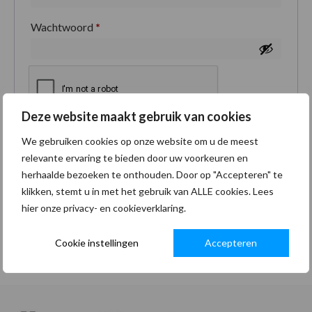
Wachtwoord
*
Deze website maakt gebruik van cookies
Je persoonlijke gegevens worden gebruikt om je
We gebruiken cookies op onze website om u de meest
ervaring op deze site te ondersteunen, om toegang
relevante ervaring te bieden door uw voorkeuren en
tot je account te beheren en voor andere doeleinden
herhaalde bezoeken te onthouden. Door op "Accepteren" te
zoals omschreven in onze
privacybeleid
.
klikken, stemt u in met het gebruik van ALLE cookies. Lees
hier onze privacy- en cookieverklaring.
Registreren
Cookie instellingen
Accepteren