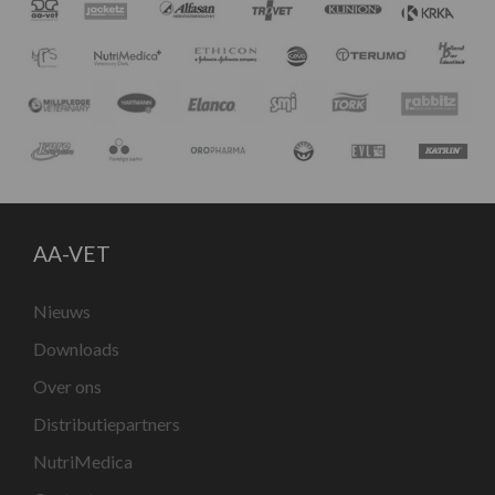
AA-VET
Nieuws
Downloads
Over ons
Distributiepartners
NutriMedica