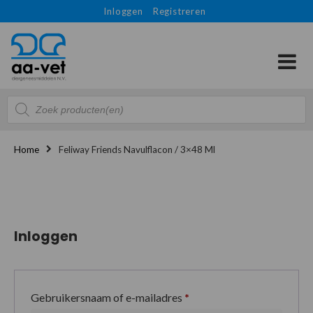
Inloggen
Registreren
Producten
zoeken
Home
Feliway Friends Navulflacon / 3×48 Ml
Inloggen
Gebruikersnaam of e-mailadres
*