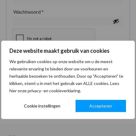
Wachtwoord
*
Deze website maakt gebruik van cookies
Je persoonlijke gegevens worden gebruikt om je
We gebruiken cookies op onze website om u de meest
ervaring op deze site te ondersteunen, om toegang
relevante ervaring te bieden door uw voorkeuren en
tot je account te beheren en voor andere doeleinden
herhaalde bezoeken te onthouden. Door op "Accepteren" te
zoals omschreven in onze
privacybeleid
.
klikken, stemt u in met het gebruik van ALLE cookies. Lees
hier onze privacy- en cookieverklaring.
Registreren
Cookie instellingen
Accepteren