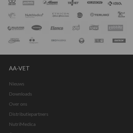
AA-VET
Nieuws
Downloads
Over ons
Distributiepartners
NutriMedica