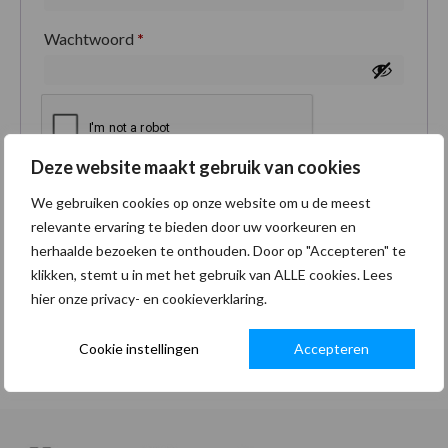
Wachtwoord
*
Deze website maakt gebruik van cookies
Je persoonlijke gegevens worden gebruikt om je
We gebruiken cookies op onze website om u de meest
ervaring op deze site te ondersteunen, om toegang
relevante ervaring te bieden door uw voorkeuren en
tot je account te beheren en voor andere doeleinden
herhaalde bezoeken te onthouden. Door op "Accepteren" te
zoals omschreven in onze
privacybeleid
.
klikken, stemt u in met het gebruik van ALLE cookies. Lees
hier onze privacy- en cookieverklaring.
Registreren
Cookie instellingen
Accepteren