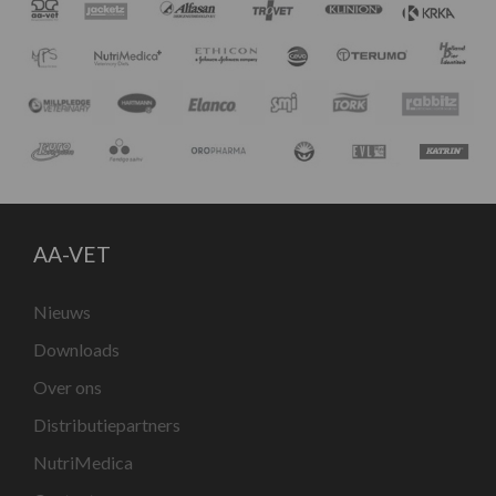
AA-VET
Nieuws
Downloads
Over ons
Distributiepartners
NutriMedica