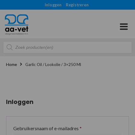
Inloggen
Registreren
Producten
zoeken
Home
Garlic Oil / Lookolie / 3×250 Ml
Inloggen
Gebruikersnaam of e-mailadres
*