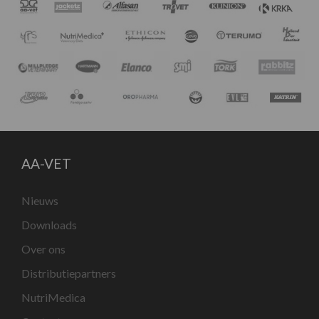
AA-VET
Nieuws
Downloads
Over ons
Distributiepartners
NutriMedica