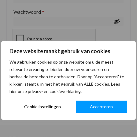
Wachtwoord
*
Deze website maakt gebruik van cookies
Je persoonlijke gegevens worden gebruikt om je
We gebruiken cookies op onze website om u de meest
ervaring op deze site te ondersteunen, om toegang
relevante ervaring te bieden door uw voorkeuren en
tot je account te beheren en voor andere doeleinden
herhaalde bezoeken te onthouden. Door op "Accepteren" te
zoals omschreven in onze
privacybeleid
.
klikken, stemt u in met het gebruik van ALLE cookies. Lees
hier onze privacy- en cookieverklaring.
Registreren
Cookie instellingen
Accepteren