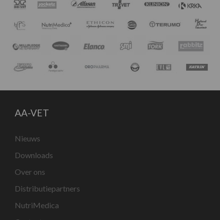
AA-VET
Nieuws
Downloads
Over ons
Distributiepartners
NutriMedica