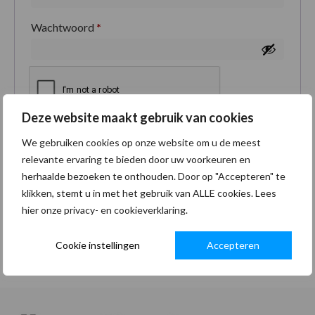
Wachtwoord
*
Deze website maakt gebruik van cookies
Je persoonlijke gegevens worden gebruikt om je
We gebruiken cookies op onze website om u de meest
ervaring op deze site te ondersteunen, om toegang
relevante ervaring te bieden door uw voorkeuren en
tot je account te beheren en voor andere doeleinden
herhaalde bezoeken te onthouden. Door op "Accepteren" te
zoals omschreven in onze
privacybeleid
.
klikken, stemt u in met het gebruik van ALLE cookies. Lees
hier onze privacy- en cookieverklaring.
Registreren
Cookie instellingen
Accepteren