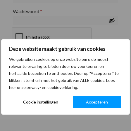
Wachtwoord
*
Deze website maakt gebruik van cookies
Je persoonlijke gegevens worden gebruikt om je
We gebruiken cookies op onze website om u de meest
ervaring op deze site te ondersteunen, om toegang
relevante ervaring te bieden door uw voorkeuren en
tot je account te beheren en voor andere doeleinden
herhaalde bezoeken te onthouden. Door op "Accepteren" te
zoals omschreven in onze
privacybeleid
.
klikken, stemt u in met het gebruik van ALLE cookies. Lees
hier onze privacy- en cookieverklaring.
Registreren
Cookie instellingen
Accepteren