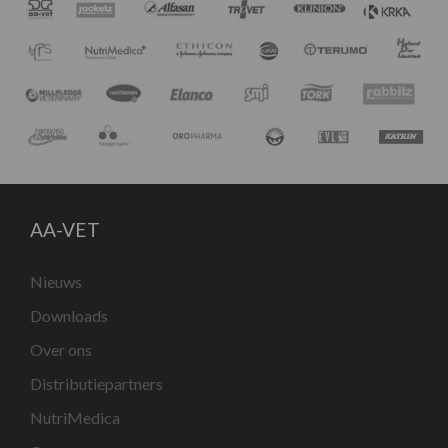
AA-VET
Nieuws
Downloads
Over ons
Distributiepartners
NutriMedica