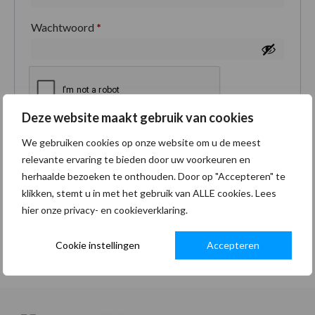
Wachtwoord
*
Deze website maakt gebruik van cookies
Je persoonlijke gegevens worden gebruikt om je
We gebruiken cookies op onze website om u de meest
ervaring op deze site te ondersteunen, om toegang
relevante ervaring te bieden door uw voorkeuren en
tot je account te beheren en voor andere doeleinden
herhaalde bezoeken te onthouden. Door op "Accepteren" te
zoals omschreven in onze
privacybeleid
.
klikken, stemt u in met het gebruik van ALLE cookies. Lees
hier onze privacy- en cookieverklaring.
Registreren
Cookie instellingen
Accepteren