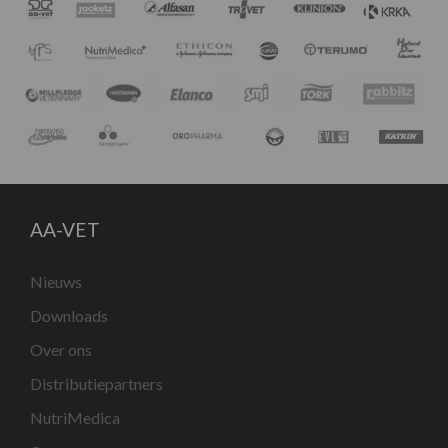
AA-VET
Nieuws
Downloads
Over ons
Distributiepartners
NutriMedica