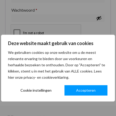
Wachtwoord
*
Deze website maakt gebruik van cookies
Je persoonlijke gegevens worden gebruikt om je
We gebruiken cookies op onze website om u de meest
ervaring op deze site te ondersteunen, om toegang
relevante ervaring te bieden door uw voorkeuren en
tot je account te beheren en voor andere doeleinden
herhaalde bezoeken te onthouden. Door op "Accepteren" te
zoals omschreven in onze
privacybeleid
.
klikken, stemt u in met het gebruik van ALLE cookies. Lees
hier onze privacy- en cookieverklaring.
Registreren
Cookie instellingen
Accepteren