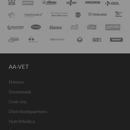
AA-VET
Nieuws
Downloads
Over ons
Distributiepartners
NutriMedica