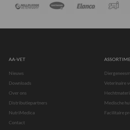
AA-VET
ASSORTIM
Nieuws
Diergeneesm
Downloads
Veterinaire 
Over ons
Hechtmateri
Distributiepartners
Medische hu
NutriMedica
Facilitaire p
Contact