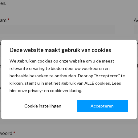
en.
aam
*
A
fsnaam
*
A
Deze website maakt gebruik van cookies
We gebruiken cookies op onze website om u de meest
ode
*
P
relevante ervaring te bieden door uw voorkeuren en
herhaalde bezoeken te onthouden. Door op "Accepteren" te
klikken, stemt u in met het gebruik van ALLE cookies. Lees
on
*
hier onze privacy- en cookieverklaring.
Cookie instellingen
Accepteren
adres
*
woord
*