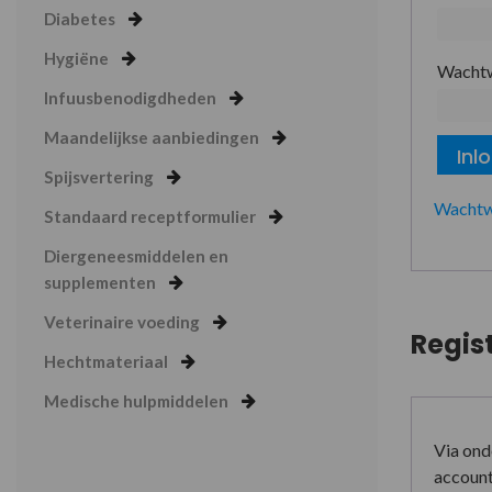
Diabetes
Hygiëne
Wacht
Infuusbenodigdheden
Maandelijkse aanbiedingen
Inl
Spijsvertering
Wachtw
Standaard receptformulier
Diergeneesmiddelen en
supplementen
Veterinaire voeding
Regis
Hechtmateriaal
Medische hulpmiddelen
Via ond
account 