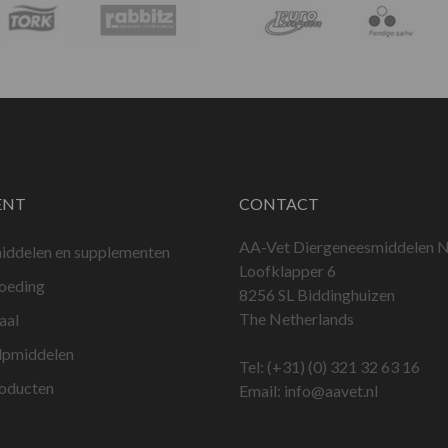
ENT
CONTACT
AA-Vet Diergeneesmiddelen N
iddelen en supplementen
Loofklapper 6
voeding
8256 SL Biddinghuizen
The Netherlands
aal
lpmiddelen
Tel:
(+31) (0) 321 32 63 16
roducten
Email:
info@aavet.nl