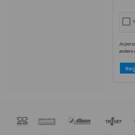
Je pers
andere 
Reg