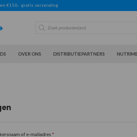
en €150,- gratis verzending
Producten
zoeken
DS
OVER ONS
DISTRIBUTIEPARTNERS
NUTRIM
gen
kersnaam of e-mailadres
*