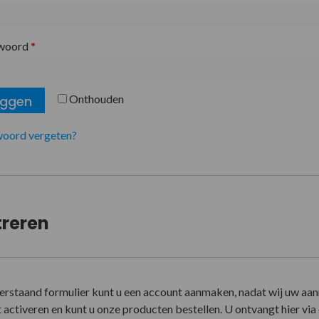
woord
*
Onthouden
oggen
oord vergeten?
treren
erstaand formulier kunt u een account aanmaken, nadat wij uw aa
activeren en kunt u onze producten bestellen. U ontvangt hier via e