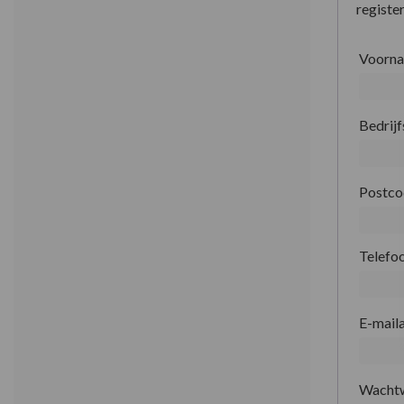
register
Voorn
Bedrij
Postc
Telefo
E-mail
Wacht