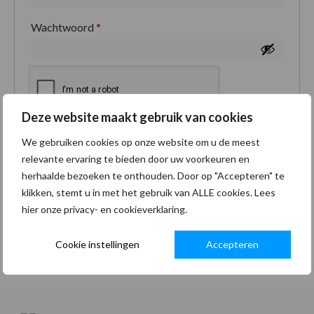
Wachtwoord
*
Deze website maakt gebruik van cookies
Je persoonlijke gegevens worden gebruikt om je
We gebruiken cookies op onze website om u de meest
ervaring op deze site te ondersteunen, om toegang
relevante ervaring te bieden door uw voorkeuren en
tot je account te beheren en voor andere doeleinden
herhaalde bezoeken te onthouden. Door op "Accepteren" te
zoals omschreven in onze
privacybeleid
.
klikken, stemt u in met het gebruik van ALLE cookies. Lees
hier onze privacy- en cookieverklaring.
Registreren
Cookie instellingen
Accepteren