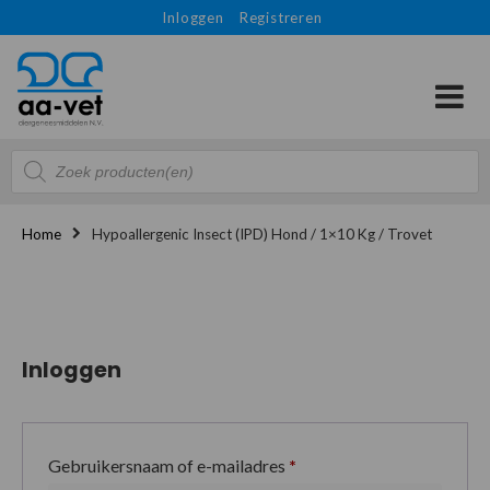
Inloggen
Registreren
Producten
zoeken
Home
Hypoallergenic Insect (IPD) Hond / 1×10 Kg / Trovet
Inloggen
Gebruikersnaam of e-mailadres
*