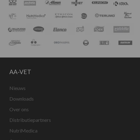
AA-VET
Nieuws
Downloads
Over ons
Distributiepartners
NutriMedica