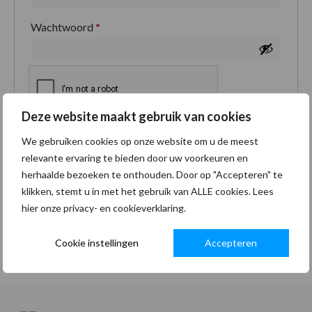
Wachtwoord
*
Deze website maakt gebruik van cookies
Je persoonlijke gegevens worden gebruikt om je
We gebruiken cookies op onze website om u de meest
ervaring op deze site te ondersteunen, om toegang
relevante ervaring te bieden door uw voorkeuren en
tot je account te beheren en voor andere doeleinden
herhaalde bezoeken te onthouden. Door op "Accepteren" te
zoals omschreven in onze
privacybeleid
.
klikken, stemt u in met het gebruik van ALLE cookies. Lees
hier onze privacy- en cookieverklaring.
Registreren
Cookie instellingen
Accepteren