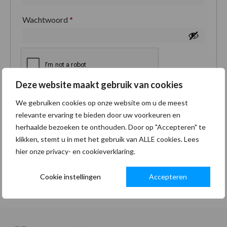
Wachtwoord
*
Deze website maakt gebruik van cookies
Je persoonlijke gegevens worden gebruikt om je
We gebruiken cookies op onze website om u de meest
ervaring op deze site te ondersteunen, om toegang
relevante ervaring te bieden door uw voorkeuren en
tot je account te beheren en voor andere doeleinden
herhaalde bezoeken te onthouden. Door op "Accepteren" te
zoals omschreven in onze
privacybeleid
.
klikken, stemt u in met het gebruik van ALLE cookies. Lees
hier onze privacy- en cookieverklaring.
Registreren
Cookie instellingen
Accepteren