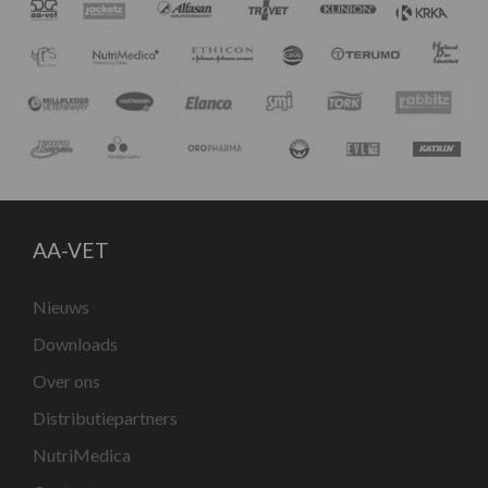
AA-VET
Nieuws
Downloads
Over ons
Distributiepartners
NutriMedica