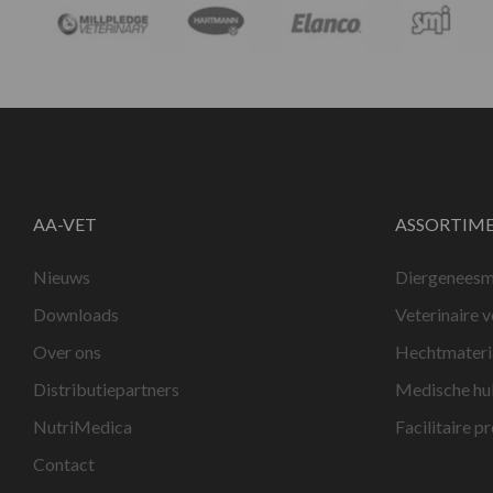
AA-VET
ASSORTIM
Nieuws
Diergeneesm
Downloads
Veterinaire 
Over ons
Hechtmateri
Distributiepartners
Medische hu
NutriMedica
Facilitaire p
Contact