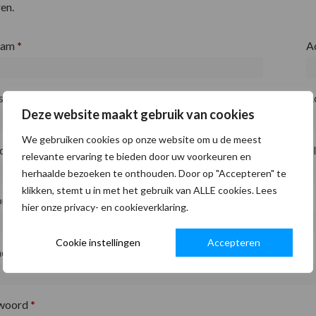
en.
aam
*
A
fsnaam
*
A
Deze website maakt gebruik van cookies
We gebruiken cookies op onze website om u de meest
ode
*
P
relevante ervaring te bieden door uw voorkeuren en
herhaalde bezoeken te onthouden. Door op "Accepteren" te
klikken, stemt u in met het gebruik van ALLE cookies. Lees
on
*
hier onze privacy- en cookieverklaring.
Cookie instellingen
Accepteren
adres
*
woord
*