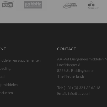
ENT
CONTACT
AA-Vet Diergeneesmiddelen N
iddelen en supplementen
Loofklapper 6
voeding
8256 SL Biddinghuizen
The Netherlands
aal
lpmiddelen
Tel:
(+31) (0) 321 32 63 16
roducten
Email:
info@aavet.nl