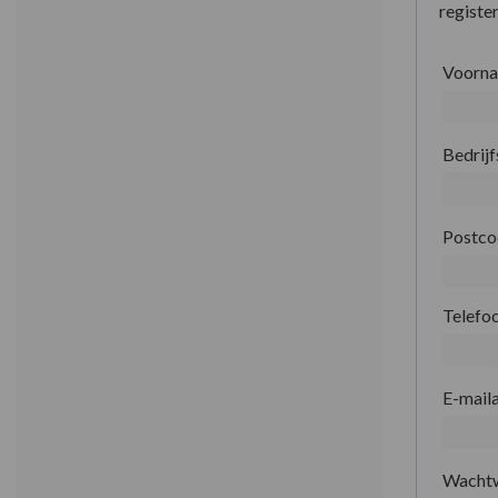
register
Voorn
Bedrij
Postc
Telefo
E-mail
Wacht