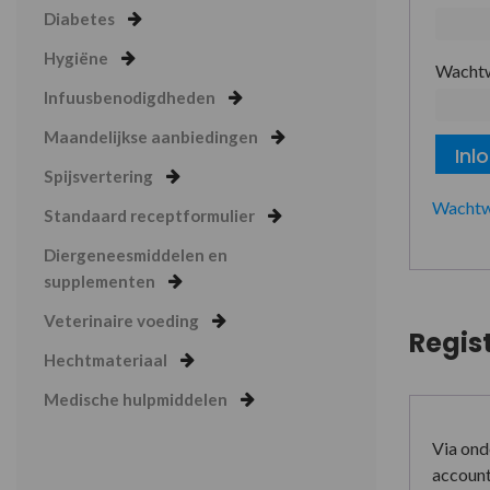
Diabetes
Hygiëne
Wacht
Infuusbenodigdheden
Maandelijkse aanbiedingen
Inl
Spijsvertering
Wachtw
Standaard receptformulier
Diergeneesmiddelen en
supplementen
Veterinaire voeding
Regis
Hechtmateriaal
Medische hulpmiddelen
Via ond
account 