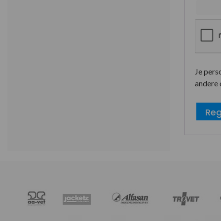
Je pers
andere 
Reg