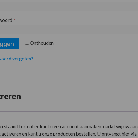
woord
*
Onthouden
oggen
oord vergeten?
treren
erstaand formulier kunt u een account aanmaken, nadat wij uw aa
activeren en kunt u onze producten bestellen. U ontvangt hier via e