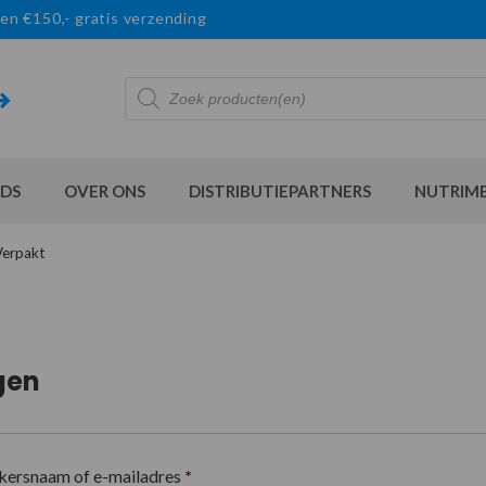
en €150,- gratis verzending
Producten
zoeken
DS
OVER ONS
DISTRIBUTIEPARTNERS
NUTRIM
Verpakt
gen
kersnaam of e-mailadres
*