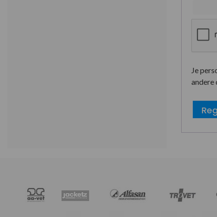
Je pers
andere 
Reg