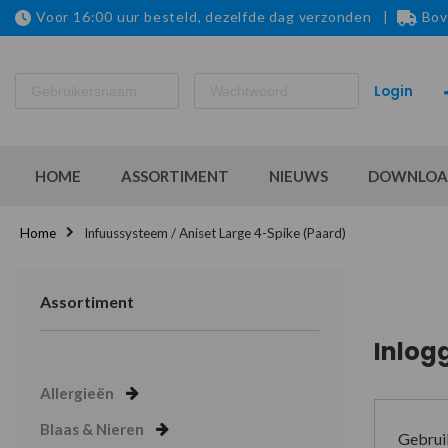
Voor 16:00 uur besteld, dezelfde dag verzonden |
Bov
HOME
ASSORTIMENT
NIEUWS
DOWNLOA
Home
Infuussysteem / Aniset Large 4-Spike (paard)
Assortiment
Inlog
Allergieën
Blaas & Nieren
Gebrui