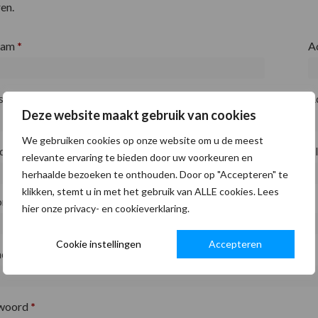
en.
aam
*
A
fsnaam
*
A
Deze website maakt gebruik van cookies
We gebruiken cookies op onze website om u de meest
ode
*
P
relevante ervaring te bieden door uw voorkeuren en
herhaalde bezoeken te onthouden. Door op "Accepteren" te
klikken, stemt u in met het gebruik van ALLE cookies. Lees
on
*
hier onze privacy- en cookieverklaring.
Cookie instellingen
Accepteren
adres
*
woord
*