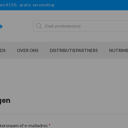
en €150,- gratis verzending
Producten
zoeken
DS
OVER ONS
DISTRIBUTIEPARTNERS
NUTRIM
gen
kersnaam of e-mailadres
*