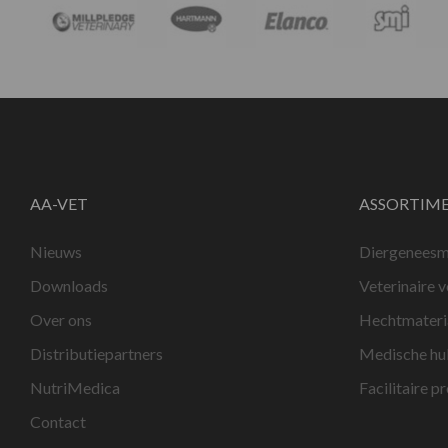
AA-VET
ASSORTIM
Nieuws
Diergeneesm
Downloads
Veterinaire 
Over ons
Hechtmateri
Distributiepartners
Medische hu
NutriMedica
Facilitaire p
Contact