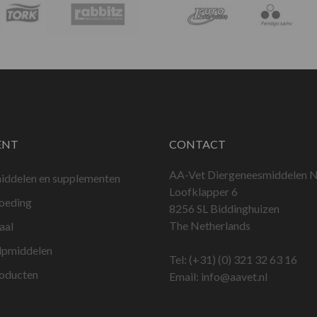
ENT
CONTACT
AA-Vet Diergeneesmiddelen N
iddelen en supplementen
Loofklapper 6
voeding
8256 SL Biddinghuizen
The Netherlands
aal
lpmiddelen
Tel:
(+31) (0) 321 32 63 16
roducten
Email:
info@aavet.nl