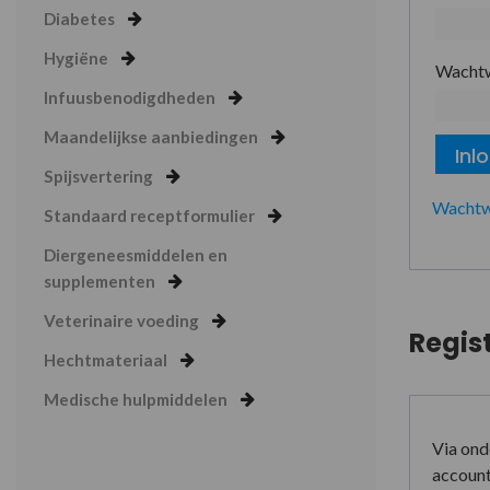
Diabetes
Hygiëne
Wacht
Infuusbenodigdheden
Maandelijkse aanbiedingen
Inl
Spijsvertering
Wachtw
Standaard receptformulier
Diergeneesmiddelen en
supplementen
Veterinaire voeding
Regis
Hechtmateriaal
Medische hulpmiddelen
Via ond
account 