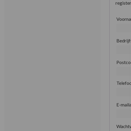
register
Voorn
Bedrij
Postc
Telefo
E-mail
Wacht