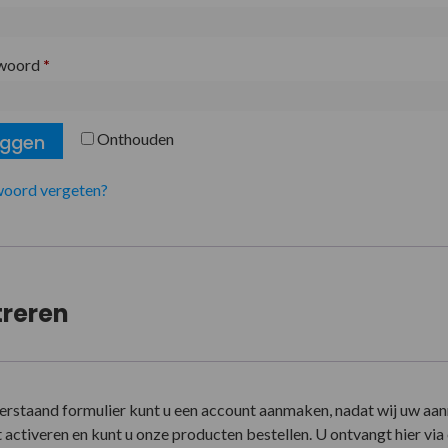
woord
*
Onthouden
oggen
oord vergeten?
treren
erstaand formulier kunt u een account aanmaken, nadat wij uw aa
activeren en kunt u onze producten bestellen. U ontvangt hier via e