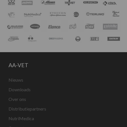
AA-VET
Nieuws
Downloads
Over ons
Distributiepartners
NutriMedica