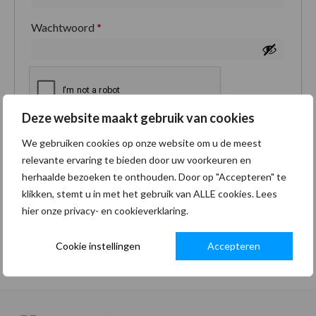
Wachtwoord
*
Deze website maakt gebruik van cookies
Je persoonlijke gegevens worden gebruikt om je
We gebruiken cookies op onze website om u de meest
ervaring op deze site te ondersteunen, om toegang
relevante ervaring te bieden door uw voorkeuren en
tot je account te beheren en voor andere doeleinden
herhaalde bezoeken te onthouden. Door op "Accepteren" te
zoals omschreven in onze
privacybeleid
.
klikken, stemt u in met het gebruik van ALLE cookies. Lees
hier onze privacy- en cookieverklaring.
Registreren
Cookie instellingen
Accepteren