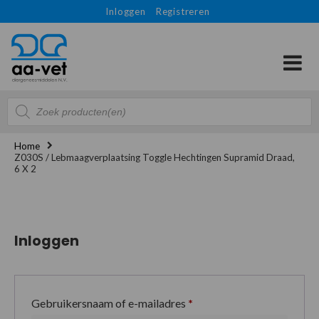
Inloggen
Registreren
Producten
zoeken
Home
Z030S / Lebmaagverplaatsing Toggle Hechtingen Supramid Draad,
6 X 2
Inloggen
Gebruikersnaam of e-mailadres
*