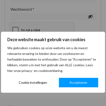
Wachtwoord
*
Deze website maakt gebruik van cookies
Je persoonlijke gegevens worden gebruikt om je
We gebruiken cookies op onze website om u de meest
ervaring op deze site te ondersteunen, om toegang
relevante ervaring te bieden door uw voorkeuren en
tot je account te beheren en voor andere doeleinden
herhaalde bezoeken te onthouden. Door op "Accepteren" te
zoals omschreven in onze
privacybeleid
.
klikken, stemt u in met het gebruik van ALLE cookies. Lees
hier onze privacy- en cookieverklaring.
Registreren
Cookie instellingen
Accepteren