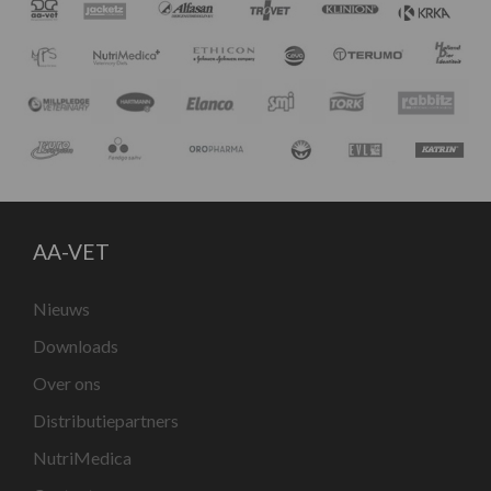
AA-VET
Nieuws
Downloads
Over ons
Distributiepartners
NutriMedica