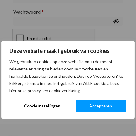
Wachtwoord
*
Deze website maakt gebruik van cookies
Je persoonlijke gegevens worden gebruikt om je
We gebruiken cookies op onze website om u de meest
ervaring op deze site te ondersteunen, om toegang
relevante ervaring te bieden door uw voorkeuren en
tot je account te beheren en voor andere doeleinden
herhaalde bezoeken te onthouden. Door op "Accepteren" te
zoals omschreven in onze
privacybeleid
.
klikken, stemt u in met het gebruik van ALLE cookies. Lees
hier onze privacy- en cookieverklaring.
Registreren
Cookie instellingen
Accepteren