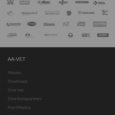
AA-VET
Nieuws
Downloads
Over ons
Distributiepartners
NutriMedica