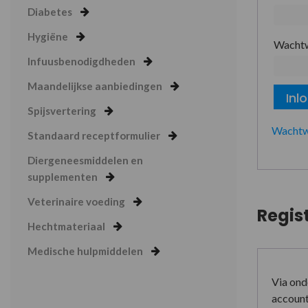
Diabetes
Hygiëne
Wacht
Infuusbenodigdheden
Maandelijkse aanbiedingen
Inl
Spijsvertering
Wachtw
Standaard receptformulier
Diergeneesmiddelen en
supplementen
Veterinaire voeding
Regis
Hechtmateriaal
Medische hulpmiddelen
Via ond
account 