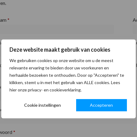
en.
aam
*
A
fsnaam
*
A
Deze website maakt gebruik van cookies
We gebruiken cookies op onze website om u de meest
ode
*
P
relevante ervaring te bieden door uw voorkeuren en
herhaalde bezoeken te onthouden. Door op "Accepteren" te
klikken, stemt u in met het gebruik van ALLE cookies. Lees
on
*
hier onze privacy- en cookieverklaring.
Cookie instellingen
Accepteren
adres
*
woord
*