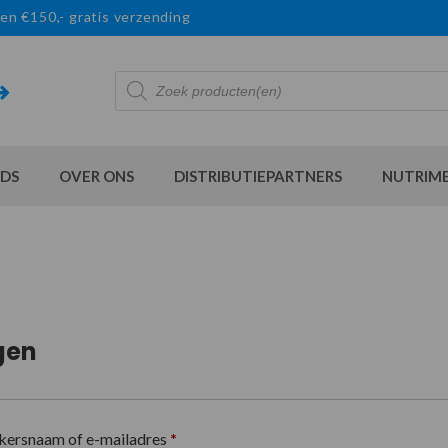
en €150,- gratis verzending
Producten
zoeken
DS
OVER ONS
DISTRIBUTIEPARTNERS
NUTRIM
gen
kersnaam of e-mailadres
*