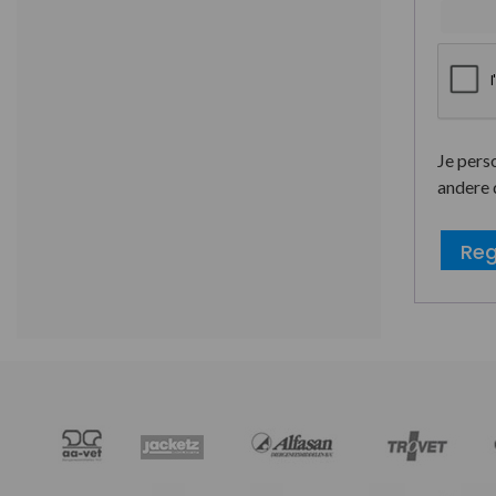
Je pers
andere 
Reg