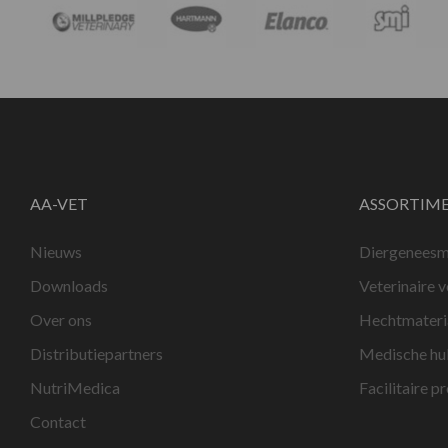
AA-VET
ASSORTIM
Nieuws
Diergeneesm
Downloads
Veterinaire 
Over ons
Hechtmateri
Distributiepartners
Medische hu
NutriMedica
Facilitaire p
Contact