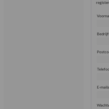
register
Voorn
Bedrij
Postc
Telefo
E-mail
Wacht