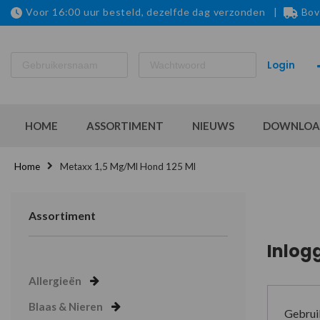
Voor 16:00 uur besteld, dezelfde dag verzonden |
Bov
HOME
ASSORTIMENT
NIEUWS
DOWNLOA
Home
Metaxx 1,5 Mg/ml Hond 125 Ml
Assortiment
Inlog
Allergieën
Blaas & Nieren
Gebrui