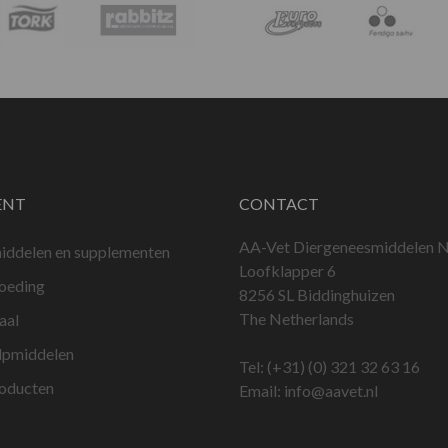
ENT
CONTACT
AA-Vet Diergeneesmiddelen N
iddelen en supplementen
Loofklapper 6
voeding
8256 SL Biddinghuizen
The Netherlands
aal
lpmiddelen
Tel:
(+31) (0) 321 32 63 16
roducten
Email:
info@aavet.nl