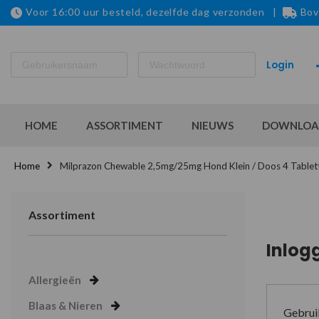
Voor 16:00 uur besteld, dezelfde dag verzonden |
Bov
HOME
ASSORTIMENT
NIEUWS
DOWNLOA
Home
Milprazon Chewable 2,5mg/25mg Hond Klein / Doos 4 Tablet
Assortiment
Inlog
Allergieën
Blaas & Nieren
Gebrui