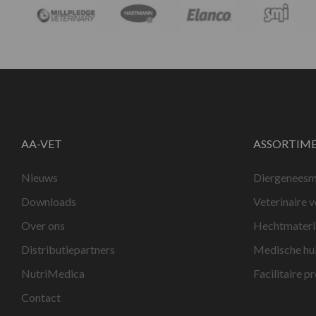
AA-VET
ASSORTIM
Nieuws
Diergeneesm
Downloads
Veterinaire 
Over ons
Hechtmateri
Distributiepartners
Medische hu
NutriMedica
Facilitaire p
Contact