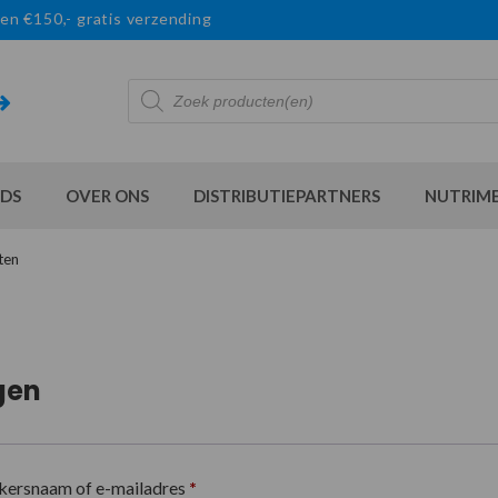
en €150,- gratis verzending
Producten
zoeken
DS
OVER ONS
DISTRIBUTIEPARTNERS
NUTRIM
ten
gen
kersnaam of e-mailadres
*