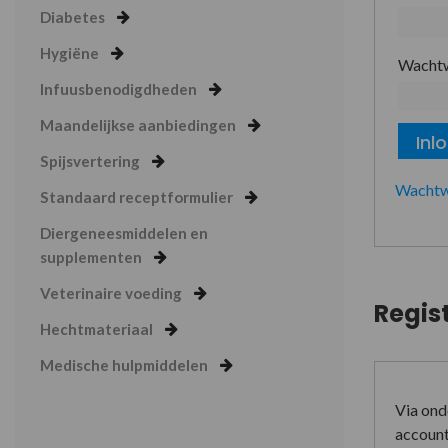
Diabetes
Hygiëne
Wacht
Infuusbenodigdheden
Maandelijkse aanbiedingen
Inl
Spijsvertering
Wachtw
Standaard receptformulier
Diergeneesmiddelen en
supplementen
Veterinaire voeding
Regis
Hechtmateriaal
Medische hulpmiddelen
Via ond
account 