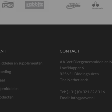
ENT
CONTACT
AA-Vet Diergeneesmiddelen N
iddelen en supplementen
Loofklapper 6
voeding
8256 SL Biddinghuizen
The Netherlands
aal
lpmiddelen
Tel:
(+31) (0) 321 32 63 16
roducten
Email:
info@aavet.nl