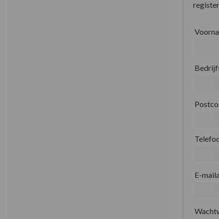
register
Voorn
Bedrij
Postc
Telefo
E-mail
Wacht