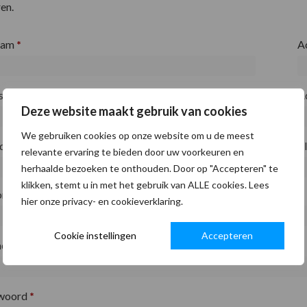
en.
aam
*
A
fsnaam
*
A
Deze website maakt gebruik van cookies
We gebruiken cookies op onze website om u de meest
ode
*
P
relevante ervaring te bieden door uw voorkeuren en
herhaalde bezoeken te onthouden. Door op "Accepteren" te
klikken, stemt u in met het gebruik van ALLE cookies. Lees
on
*
hier onze privacy- en cookieverklaring.
Cookie instellingen
Accepteren
adres
*
woord
*