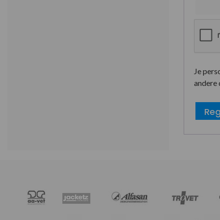
Je pers
andere 
Reg