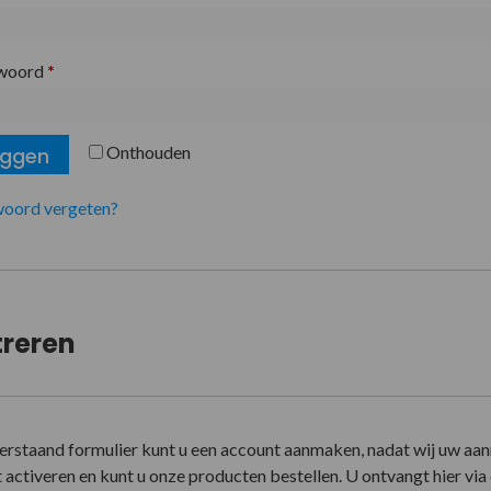
woord
*
Onthouden
oggen
oord vergeten?
treren
erstaand formulier kunt u een account aanmaken, nadat wij uw aa
activeren en kunt u onze producten bestellen. U ontvangt hier via e