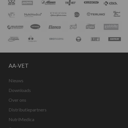
AA-VET
Nieuws
Downloads
Over ons
Distributiepartners
NutriMedica