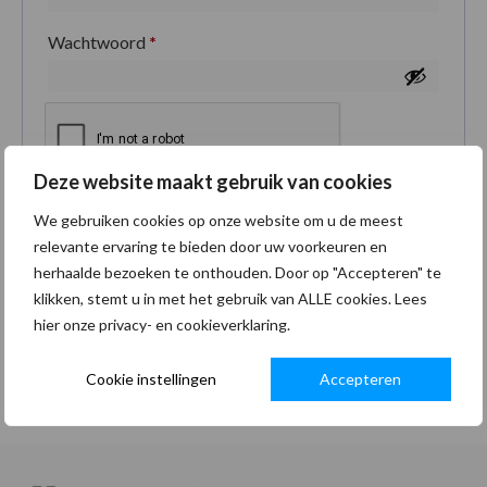
Wachtwoord
*
Deze website maakt gebruik van cookies
Je persoonlijke gegevens worden gebruikt om je
We gebruiken cookies op onze website om u de meest
ervaring op deze site te ondersteunen, om toegang
relevante ervaring te bieden door uw voorkeuren en
tot je account te beheren en voor andere doeleinden
herhaalde bezoeken te onthouden. Door op "Accepteren" te
zoals omschreven in onze
privacybeleid
.
klikken, stemt u in met het gebruik van ALLE cookies. Lees
hier onze privacy- en cookieverklaring.
Registreren
Cookie instellingen
Accepteren