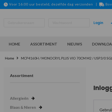
Voor 16:00 uur besteld, dezelfde dag verzonden |
Bov
HOME
ASSORTIMENT
NIEUWS
DOWNLOA
Home
MCP4160H / MONOCRYL PLUS VIO 70CM M2 / USP3/0 SG
Assortiment
Inlog
Allergieën
Blaas & Nieren
Gebrui