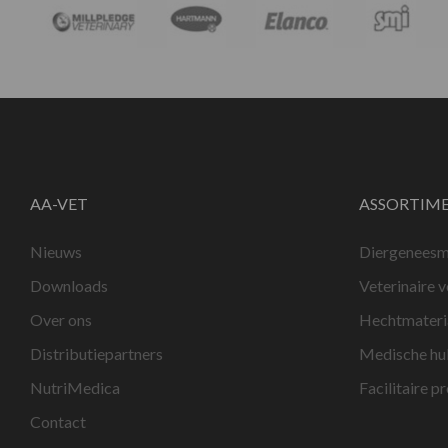
AA-VET
ASSORTIM
Nieuws
Diergeneesm
Downloads
Veterinaire 
Over ons
Hechtmateri
Distributiepartners
Medische hu
NutriMedica
Facilitaire p
Contact