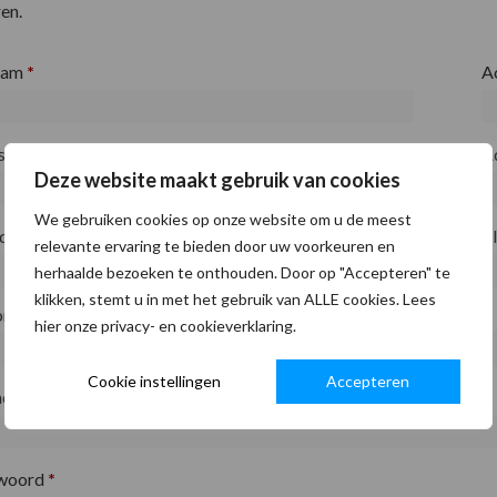
en.
aam
*
A
fsnaam
*
A
Deze website maakt gebruik van cookies
We gebruiken cookies op onze website om u de meest
ode
*
P
relevante ervaring te bieden door uw voorkeuren en
herhaalde bezoeken te onthouden. Door op "Accepteren" te
klikken, stemt u in met het gebruik van ALLE cookies. Lees
on
*
hier onze privacy- en cookieverklaring.
Cookie instellingen
Accepteren
adres
*
woord
*