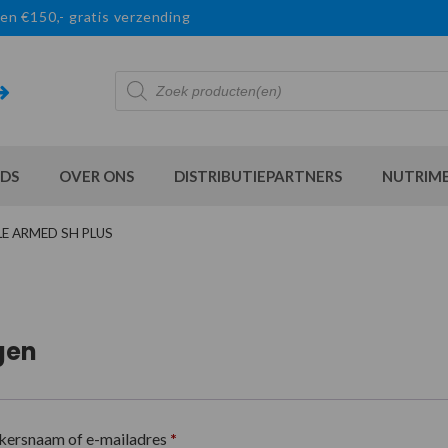
en €150,- gratis verzending
Producten
zoeken
DS
OVER ONS
DISTRIBUTIEPARTNERS
NUTRIM
LE ARMED SH PLUS
gen
kersnaam of e-mailadres
*