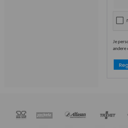
Je pers
andere 
Reg