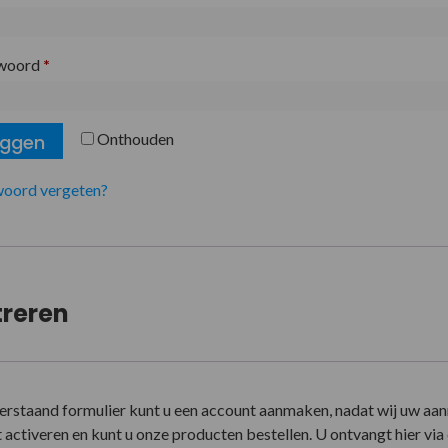
woord
*
Onthouden
oggen
oord vergeten?
treren
erstaand formulier kunt u een account aanmaken, nadat wij uw aa
activeren en kunt u onze producten bestellen. U ontvangt hier via e