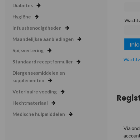
Diabetes
Hygiëne
Wacht
Infuusbenodigdheden
Maandelijkse aanbiedingen
Inl
Spijsvertering
Wachtw
Standaard receptformulier
Diergeneesmiddelen en
supplementen
Veterinaire voeding
Regis
Hechtmateriaal
Medische hulpmiddelen
Via ond
account 