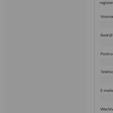
register
Voorn
Bedrij
Postc
Telefo
E-mail
Wacht