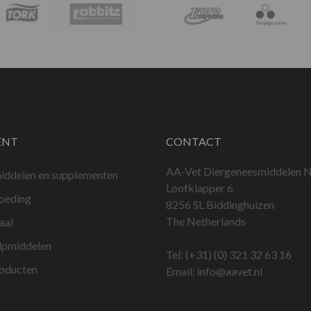
ENT
CONTACT
AA-Vet Diergeneesmiddelen N
iddelen en supplementen
Loofklapper 6
voeding
8256 SL Biddinghuizen
The Netherlands
aal
lpmiddelen
Tel:
(+31) (0) 321 32 63 16
roducten
Email:
info@aavet.nl