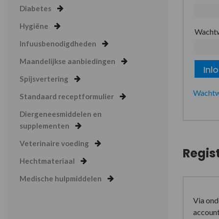
Diabetes
Hygiëne
Wacht
Infuusbenodigdheden
Maandelijkse aanbiedingen
Inl
Spijsvertering
Wachtw
Standaard receptformulier
Diergeneesmiddelen en
supplementen
Veterinaire voeding
Regis
Hechtmateriaal
Medische hulpmiddelen
Via ond
account 