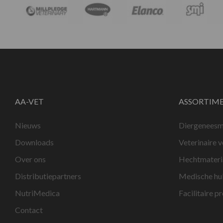
AA-VET
ASSORTIM
Nieuws
Diergeneesm
Downloads
Veterinaire 
Over ons
Hechtmateri
Distributiepartners
Medische hu
NutriMedica
Facilitaire p
Contact