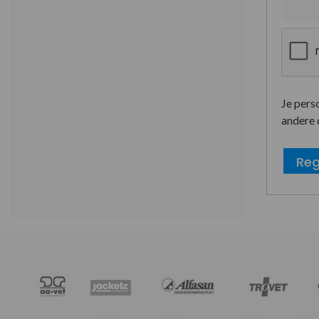
Je pers
andere 
Reg