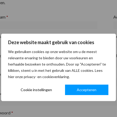
en.
aam
*
A
fsnaam
*
A
Deze website maakt gebruik van cookies
We gebruiken cookies op onze website om u de meest
ode
*
P
relevante ervaring te bieden door uw voorkeuren en
herhaalde bezoeken te onthouden. Door op "Accepteren" te
klikken, stemt u in met het gebruik van ALLE cookies. Lees
on
*
hier onze privacy- en cookieverklaring.
Cookie instellingen
Accepteren
adres
*
woord
*