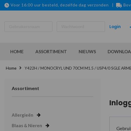
Voor 16:00 uur besteld, dezelfde dag verzonden |
Bov
HOME
ASSORTIMENT
NIEUWS
DOWNLOA
Home
Y422H / MONOCRYL UND 70CM M1.5 / USP4/0 SGLE ARME
Assortiment
Inlog
Allergieën
Blaas & Nieren
Gebrui