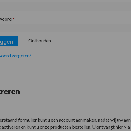
woord
*
Onthouden
oggen
oord vergeten?
treren
erstaand formulier kunt u een account aanmaken, nadat wij uw aa
activeren en kunt u onze producten bestellen. U ontvangt hier via e