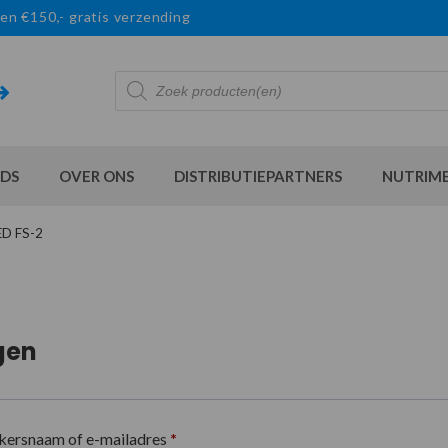
en €150,- gratis verzending
Producten
zoeken
DS
OVER ONS
DISTRIBUTIEPARTNERS
NUTRIM
D FS-2
gen
kersnaam of e-mailadres
*