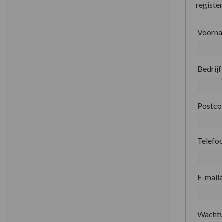
register
Voorn
Bedrij
Postc
Telefo
E-mail
Wacht