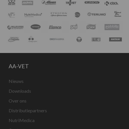
AA-VET
Nieuws
Downloads
Over ons
Distributiepartners
NutriMedica