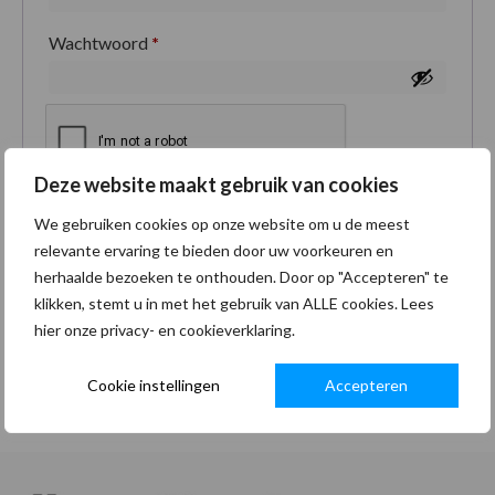
Wachtwoord
*
Deze website maakt gebruik van cookies
Je persoonlijke gegevens worden gebruikt om je
We gebruiken cookies op onze website om u de meest
ervaring op deze site te ondersteunen, om toegang
relevante ervaring te bieden door uw voorkeuren en
tot je account te beheren en voor andere doeleinden
herhaalde bezoeken te onthouden. Door op "Accepteren" te
zoals omschreven in onze
privacybeleid
.
klikken, stemt u in met het gebruik van ALLE cookies. Lees
hier onze privacy- en cookieverklaring.
Registreren
Cookie instellingen
Accepteren