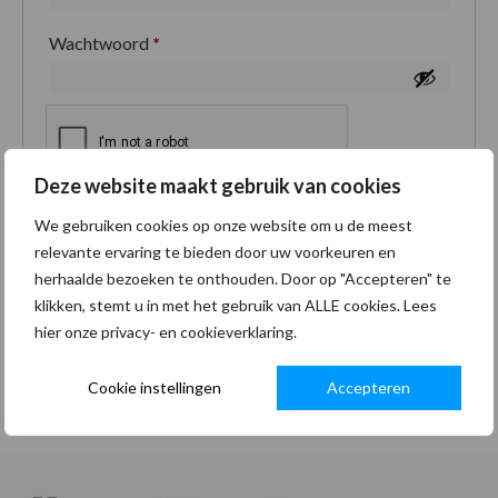
Wachtwoord
*
Deze website maakt gebruik van cookies
Je persoonlijke gegevens worden gebruikt om je
We gebruiken cookies op onze website om u de meest
ervaring op deze site te ondersteunen, om toegang
relevante ervaring te bieden door uw voorkeuren en
tot je account te beheren en voor andere doeleinden
herhaalde bezoeken te onthouden. Door op "Accepteren" te
zoals omschreven in onze
privacybeleid
.
klikken, stemt u in met het gebruik van ALLE cookies. Lees
hier onze privacy- en cookieverklaring.
Registreren
Cookie instellingen
Accepteren