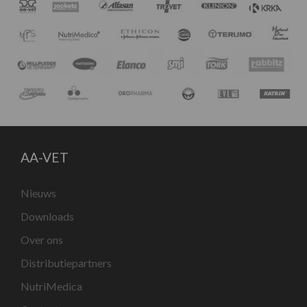
AA-VET
Nieuws
Downloads
Over ons
Distributiepartners
NutriMedica