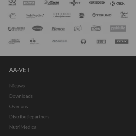
AA-VET
Nieuws
Downloads
Over ons
Distributiepartners
NutriMedica