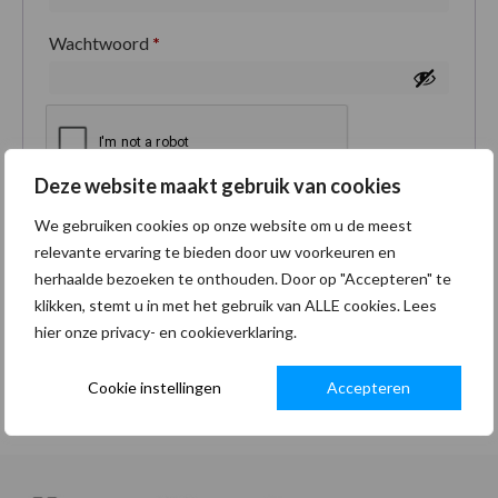
Wachtwoord
*
Deze website maakt gebruik van cookies
Je persoonlijke gegevens worden gebruikt om je
We gebruiken cookies op onze website om u de meest
ervaring op deze site te ondersteunen, om toegang
relevante ervaring te bieden door uw voorkeuren en
tot je account te beheren en voor andere doeleinden
herhaalde bezoeken te onthouden. Door op "Accepteren" te
zoals omschreven in onze
privacybeleid
.
klikken, stemt u in met het gebruik van ALLE cookies. Lees
hier onze privacy- en cookieverklaring.
Registreren
Cookie instellingen
Accepteren