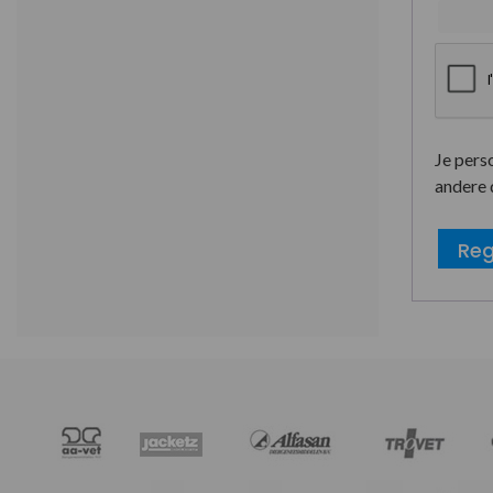
Je pers
andere 
Reg