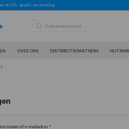
en €150,- gratis verzending
Producten
zoeken
DS
OVER ONS
DISTRIBUTIEPARTNERS
NUTRIM
r7
gen
kersnaam of e-mailadres
*