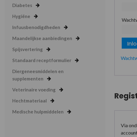
Diabetes
Hygiëne
Wacht
Infuusbenodigdheden
Maandelijkse aanbiedingen
Inl
Spijsvertering
Wachtw
Standaard receptformulier
Diergeneesmiddelen en
supplementen
Veterinaire voeding
Regis
Hechtmateriaal
Medische hulpmiddelen
Via ond
account 