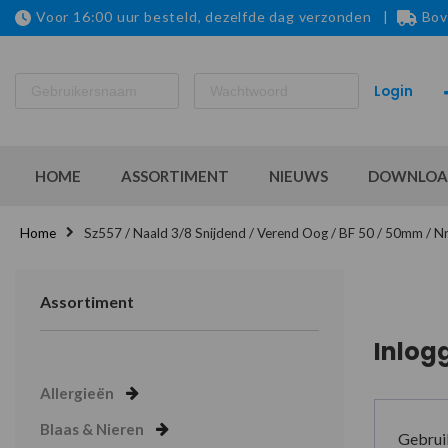
Voor 16:00 uur besteld, dezelfde dag verzonden |
Bov
HOME
ASSORTIMENT
NIEUWS
DOWNLOA
Home
Sz557 / Naald 3/8 Snijdend / Verend Oog / BF 50 / 50mm / N
Assortiment
Inlog
Allergieën
Blaas & Nieren
Gebrui