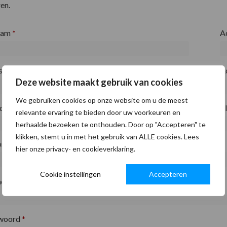
en.
aam
*
A
fsnaam
*
A
Deze website maakt gebruik van cookies
We gebruiken cookies op onze website om u de meest
ode
*
P
relevante ervaring te bieden door uw voorkeuren en
herhaalde bezoeken te onthouden. Door op "Accepteren" te
klikken, stemt u in met het gebruik van ALLE cookies. Lees
on
*
hier onze privacy- en cookieverklaring.
Cookie instellingen
Accepteren
adres
*
woord
*