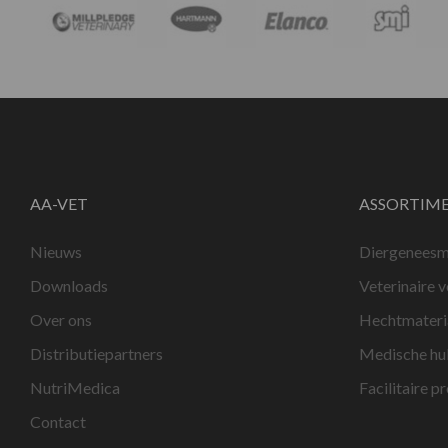
AA-VET
ASSORTIM
Nieuws
Diergeneesm
Downloads
Veterinaire 
Over ons
Hechtmateri
Distributiepartners
Medische hu
NutriMedica
Facilitaire p
Contact