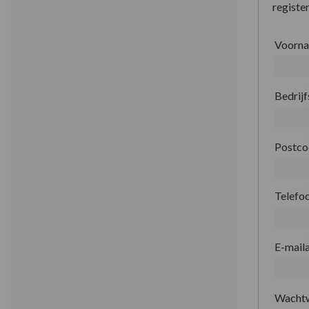
register
Voorn
Bedrij
Postc
Telefo
E-mail
Wacht