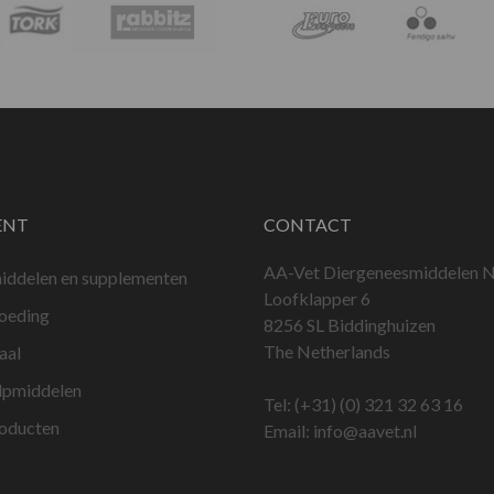
ENT
CONTACT
AA-Vet Diergeneesmiddelen N
iddelen en supplementen
Loofklapper 6
voeding
8256 SL Biddinghuizen
The Netherlands
aal
lpmiddelen
Tel:
(+31) (0) 321 32 63 16
roducten
Email:
info@aavet.nl