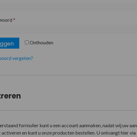
woord
*
Onthouden
oggen
oord vergeten?
treren
erstaand formulier kunt u een account aanmaken, nadat wij uw aa
activeren en kunt u onze producten bestellen. U ontvangt hier via e