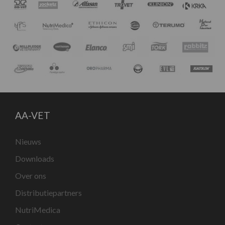
AA-VET
Nieuws
Downloads
Over ons
Distributiepartners
NutriMedica