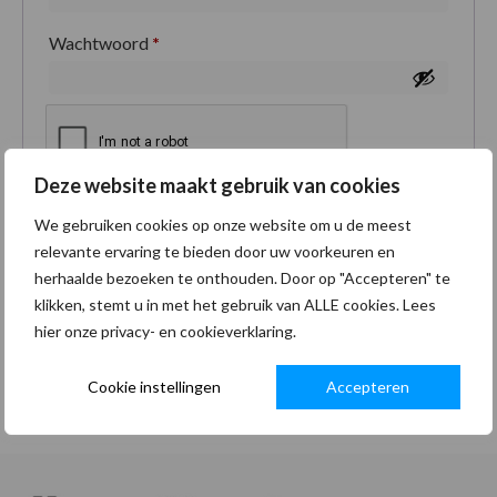
Wachtwoord
*
Deze website maakt gebruik van cookies
Je persoonlijke gegevens worden gebruikt om je
We gebruiken cookies op onze website om u de meest
ervaring op deze site te ondersteunen, om toegang
relevante ervaring te bieden door uw voorkeuren en
tot je account te beheren en voor andere doeleinden
herhaalde bezoeken te onthouden. Door op "Accepteren" te
zoals omschreven in onze
privacybeleid
.
klikken, stemt u in met het gebruik van ALLE cookies. Lees
hier onze privacy- en cookieverklaring.
Registreren
Cookie instellingen
Accepteren