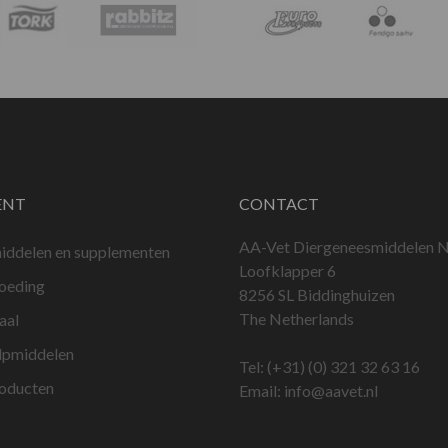
ENT
CONTACT
AA-Vet Diergeneesmiddelen N
iddelen en supplementen
Loofklapper 6
voeding
8256 SL Biddinghuizen
The Netherlands
aal
lpmiddelen
Tel:
(+31) (0) 321 32 63 16
roducten
Email:
info@aavet.nl