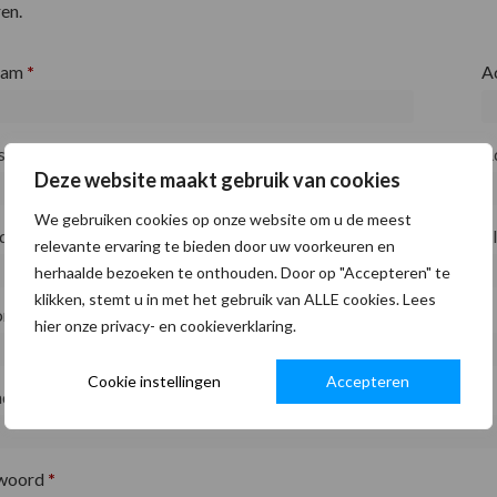
en.
aam
*
A
fsnaam
*
A
Deze website maakt gebruik van cookies
We gebruiken cookies op onze website om u de meest
ode
*
P
relevante ervaring te bieden door uw voorkeuren en
herhaalde bezoeken te onthouden. Door op "Accepteren" te
klikken, stemt u in met het gebruik van ALLE cookies. Lees
on
*
hier onze privacy- en cookieverklaring.
Cookie instellingen
Accepteren
adres
*
woord
*