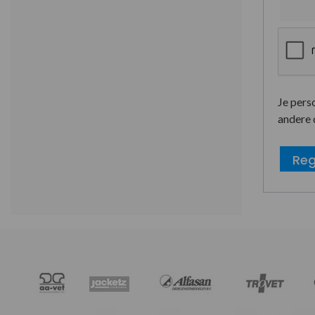
Je pers
andere 
Reg