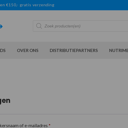
en €150,- gratis verzending
Producten
zoeken
DS
OVER ONS
DISTRIBUTIEPARTNERS
NUTRIM
gen
kersnaam of e-mailadres
*