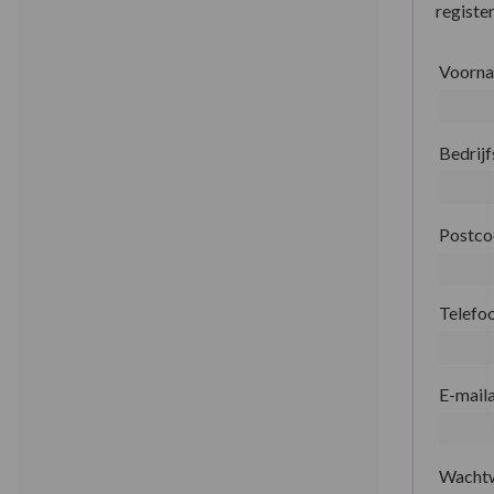
register
Voorn
Bedrij
Postc
Telefo
E-mail
Wacht