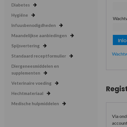
Diabetes
Hygiëne
Wacht
Infuusbenodigdheden
Maandelijkse aanbiedingen
Inl
Spijsvertering
Wachtw
Standaard receptformulier
Diergeneesmiddelen en
supplementen
Veterinaire voeding
Regis
Hechtmateriaal
Medische hulpmiddelen
Via ond
account 