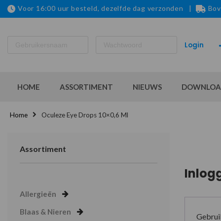
Voor 16:00 uur besteld, dezelfde dag verzonden |
Bov
HOME
ASSORTIMENT
NIEUWS
DOWNLOA
Home
Oculeze Eye Drops 10×0,6 Ml
Assortiment
Inlog
Allergieën
Blaas & Nieren
Gebrui