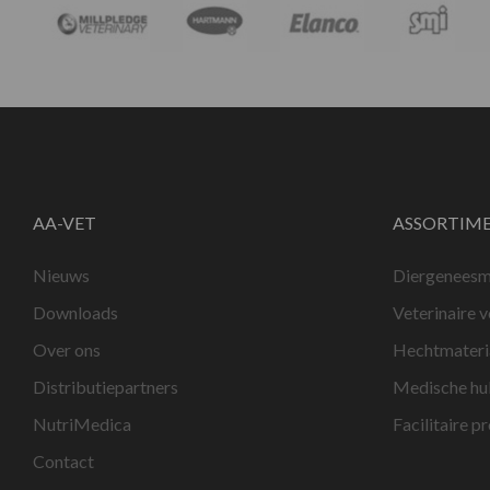
AA-VET
ASSORTIM
Nieuws
Diergeneesm
Downloads
Veterinaire 
Over ons
Hechtmateri
Distributiepartners
Medische hu
NutriMedica
Facilitaire p
Contact