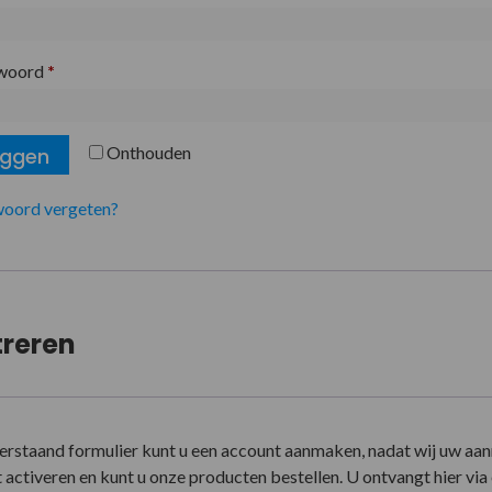
woord
*
Onthouden
oggen
oord vergeten?
treren
erstaand formulier kunt u een account aanmaken, nadat wij uw aa
activeren en kunt u onze producten bestellen. U ontvangt hier via e