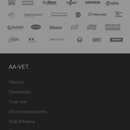
AA-VET
Nieuws
Downloads
Over ons
Distributiepartners
NutriMedica