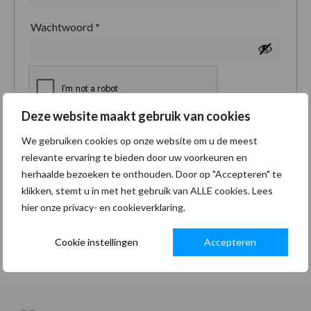
Wachtwoord
*
Deze website maakt gebruik van cookies
Je persoonlijke gegevens worden gebruikt om je
We gebruiken cookies op onze website om u de meest
ervaring op deze site te ondersteunen, om toegang
relevante ervaring te bieden door uw voorkeuren en
tot je account te beheren en voor andere doeleinden
herhaalde bezoeken te onthouden. Door op "Accepteren" te
zoals omschreven in onze
privacybeleid
.
klikken, stemt u in met het gebruik van ALLE cookies. Lees
hier onze privacy- en cookieverklaring.
Registreren
Cookie instellingen
Accepteren